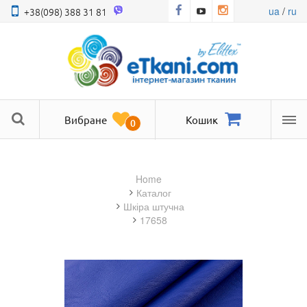
ua
/
ru
+38(098) 388 31 81
Вибране
Кошик
0
Ме
Home
Каталог
шкіра штучна
17658