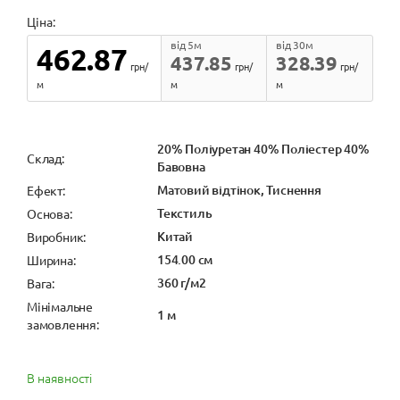
Ціна:
від 5м
від 30м
462.87
437.85
328.39
грн/
грн/
грн/
м
м
м
20% Поліуретан 40% Поліестер 40%
Cклад:
Бавовна
Матовий відтінок, Тиснення
Ефект:
Текстиль
Основа:
Китай
Виробник:
154.00 см
Ширина:
360 г/м2
Вага:
Мінімальне
1 м
замовлення:
В наявності