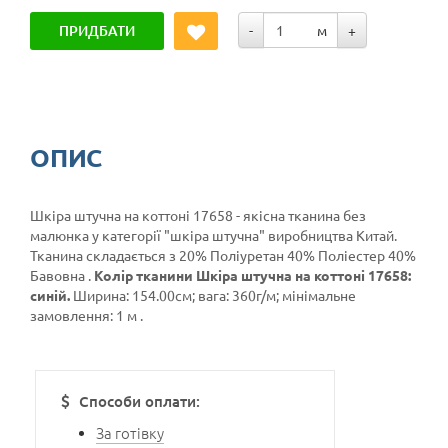
ПРИДБАТИ
-
м
+
ОПИС
Шкіра штучна на коттоні 17658 - якісна тканина без
малюнка у категорії
"шкіра штучна"
виробництва Китай.
Тканина складається з 20% Поліуретан 40% Поліестер 40%
Бавовна .
Колір тканини Шкіра штучна на коттоні 17658:
синій.
Ширина: 154.00см; вага: 360г/м; мінімальне
замовлення: 1 м .
Способи оплати:
За готівку