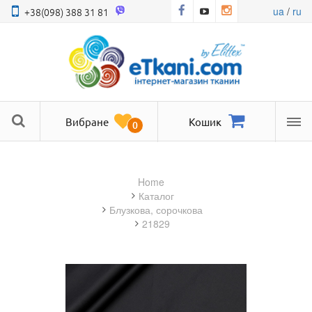
ua
/
ru
+38(098) 388 31 81
Вибране
Кошик
0
Ме
Home
Каталог
блузкова, сорочкова
21829