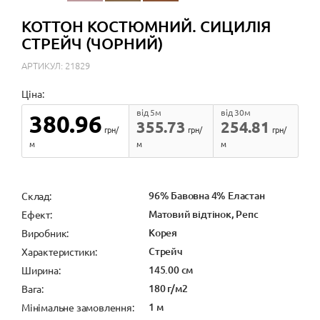
КОТТОН КОСТЮМНИЙ. СИЦИЛІЯ
СТРЕЙЧ (ЧОРНИЙ)
АРТИКУЛ: 21829
Ціна:
від 5м
від 30м
380.96
355.73
254.81
грн/
грн/
грн/
м
м
м
96% Бавовна 4% Еластан
Cклад:
Матовий відтінок, Репс
Ефект:
Корея
Виробник:
Стрейч
Характеристики:
145.00 см
Ширина:
180 г/м2
Вага:
1 м
Мінімальне замовлення: