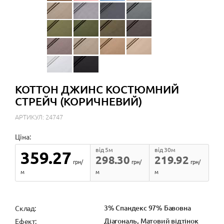
КОТТОН ДЖИНС КОСТЮМНИЙ
СТРЕЙЧ (КОРИЧНЕВИЙ)
АРТИКУЛ: 24747
Ціна:
від 5м
від 30м
359.27
298.30
219.92
грн/
грн/
грн/
м
м
м
3% Спандекс 97% Бавовна
Cклад:
Діагональ, Матовий відтінок
Ефект: