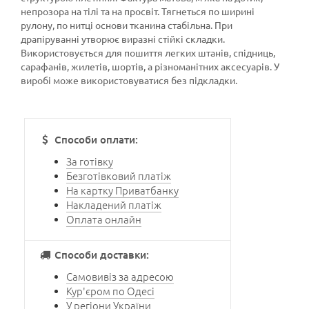
непрозора на тілі та на просвіт. Тягнеться по ширині
рулону, по нитці основи тканина стабільна. При
драпіруванні утворює виразні стійкі складки.
Використовується для пошиття легких штанів, спідниць,
сарафанів, жилетів, шортів, а різноманітних аксесуарів. У
виробі може використовуватися без підкладки.
Способи оплати:
За готівку
Безготівковий платіж
На картку Приватбанку
Накладений платіж
Оплата онлайн
Способи доставки:
Самовивіз за адресою
Кур'єром по Одесі
У регіони України