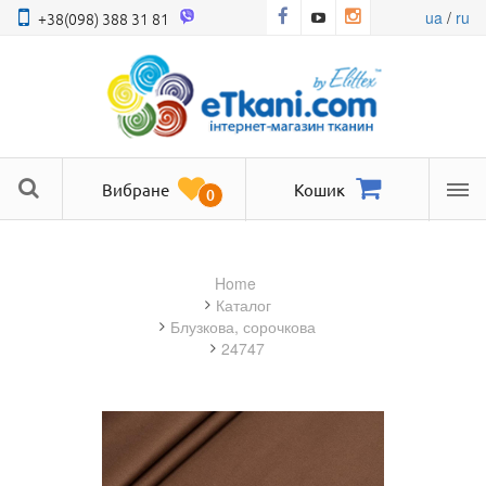
ua
/
ru
+38(098) 388 31 81
Вибране
Кошик
0
Ме
Home
Каталог
блузкова, сорочкова
24747