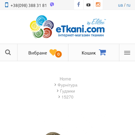
ua
/
ru
+38(098) 388 31 81
Вибране
Кошик
0
Ме
Home
фурнітура
Ґудзики
15270