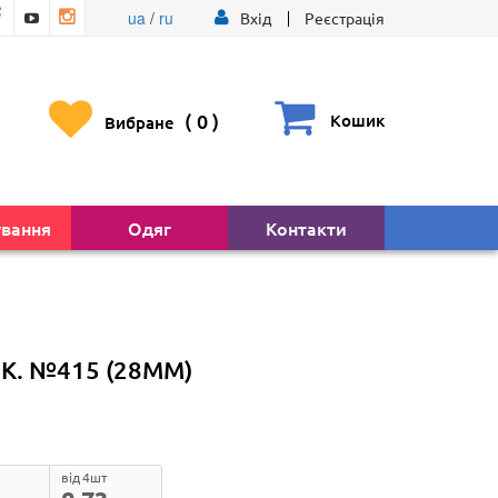
ua
/
ru
Вхід
Реєстрація
(
0
)
Кошик
Вибране
ування
Одяг
Контакти
К. №415 (28ММ)
від 4шт