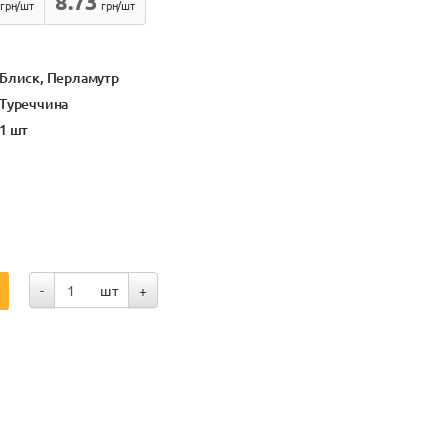
8.73
грн/шт
грн/шт
Блиск, Перламутр
Туреччина
1 шт
-
шт
+