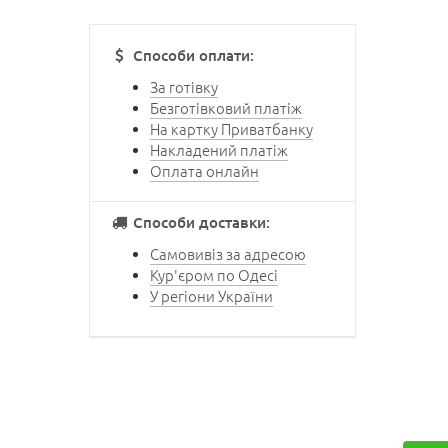
Способи оплати:
За готівку
Безготівковий платіж
На картку Приватбанку
Накладений платіж
Оплата онлайн
Способи доставки:
Самовивіз за адресою
Кур'єром по Одесі
У регіони України