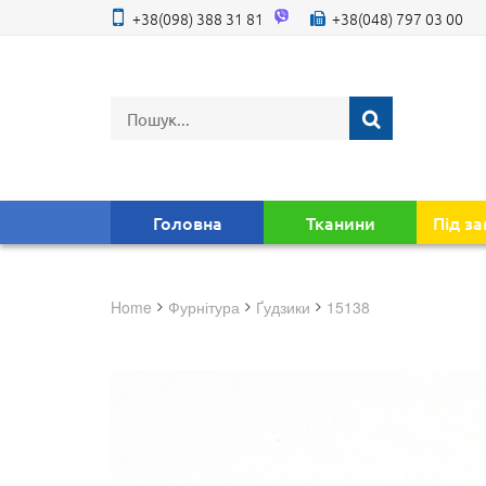
+38(098) 388 31 81
+38(048) 797 03 00
Головна
Тканини
Під з
Home
фурнітура
Ґудзики
15138