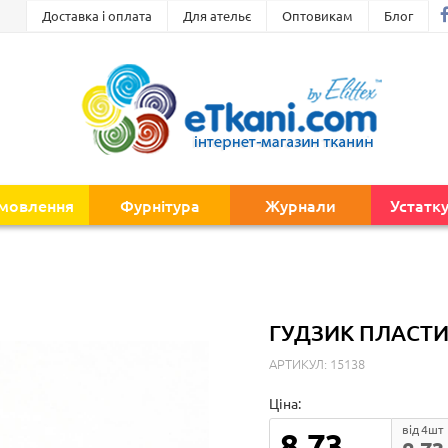
Доставка і оплата
Для ательє
Оптовикам
Блог
амовлення
Фурнітура
Журнали
Устатк
ГУДЗИК ПЛАСТИ
АРТИКУЛ: 15138
Ціна:
від 4шт
8.73