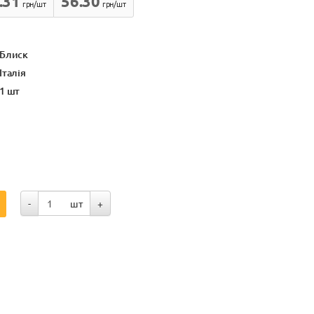
.31
56.30
грн/шт
грн/шт
Блиск
Італія
1 шт
-
шт
+