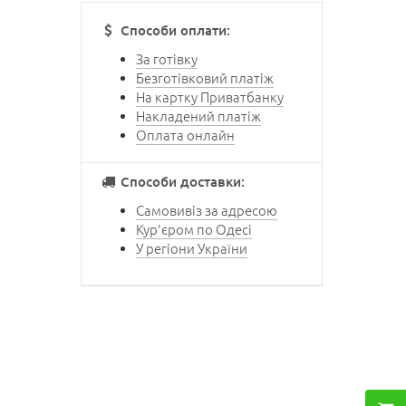
Способи оплати:
За готівку
Безготівковий платіж
На картку Приватбанку
Накладений платіж
Оплата онлайн
Способи доставки:
Самовивіз за адресою
Кур'єром по Одесі
У регіони України