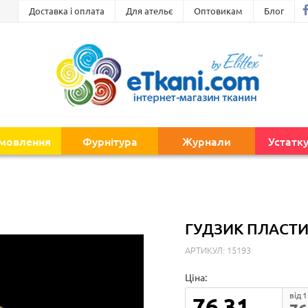
Доставка і оплата
Для ательє
Оптовикам
Блог
амовлення
Фурнітура
Журнали
Устатк
ГУДЗИК ПЛАСТИ
АРТИКУЛ: 15193
Ціна:
від 
76.31