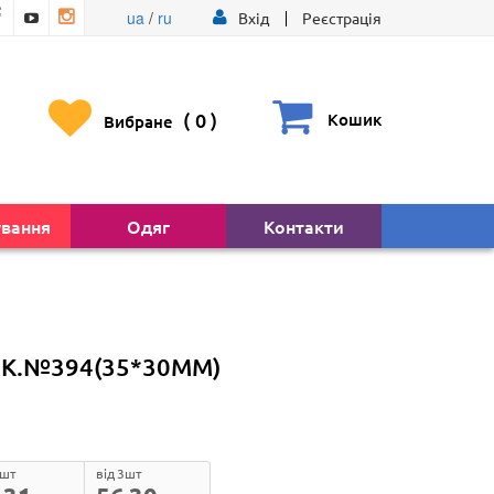
ua
/
ru
Вхід
Реєстрація
(
0
)
Кошик
Вибране
ування
Одяг
Контакти
К.№394(35*30ММ)
1шт
від 3шт