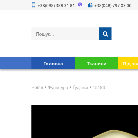
+38(098) 388 31 81
+38(048) 797 03 00
Головна
Тканини
Під з
Home
фурнітура
Ґудзики
15193