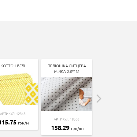
КОТТОН БЕБІ
ПЕЛЮШКА СИТЦЕВА
КОТТОН БЕБІ
М'ЯКА 0.8*1М
АРТИКУЛ: 12348
АРТИКУЛ: 13338
АРТИКУЛ: 18306
315.75
315.75
грн/м
грн/м
158.29
грн/шт