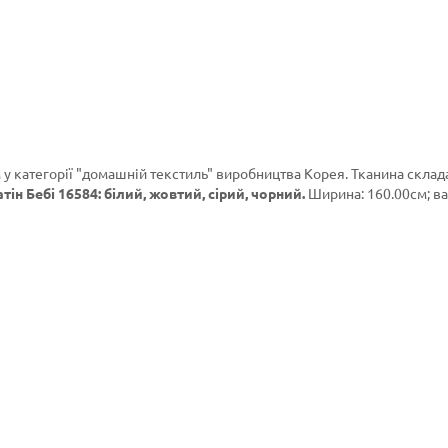
 у категорії
"домашній текстиль"
виробництва Корея. Тканина склада
ін Бебі 16584: білий, жовтий, сірий, чорний.
Ширина: 160.00см; ваг