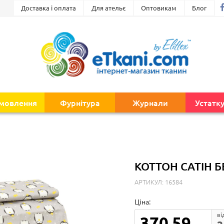
Доставка і оплата
Для ательє
Оптовикам
Блог
амовлення
Фурнітура
Журнали
Устатк
КОТТОН САТІН Б
АРТИКУЛ: 16584
Ціна:
ві
370.59