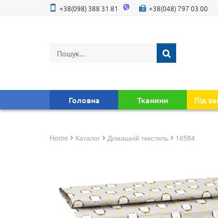
+38(098) 388 31 81
+38(048) 797 03 00
Головна
Тканини
Під з
Home
Каталог
домашній текстиль
16584