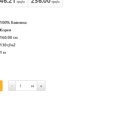
46.21
256.00
грн/м
грн/м
100% Бавовна
Корея
160.00 см
130 г/м2
1 м
-
м
+