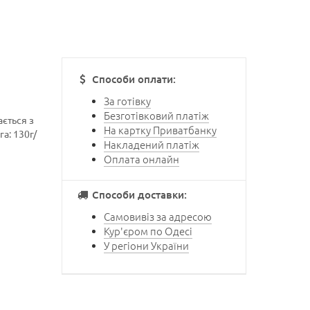
Способи оплати:
За готівку
Безготівковий платіж
ється з
На картку Приватбанку
а: 130г/
Накладений платіж
Оплата онлайн
Способи доставки:
Самовивіз за адресою
Кур'єром по Одесі
У регіони України