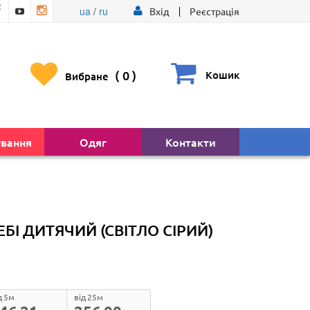
ua
/
ru
Вхід
Реєстрація
(
0
)
Кошик
Вибране
ування
Одяг
Контакти
ЕБІ ДИТЯЧИЙ (СВІТЛО СІРИЙ)
д 5м
від 25м