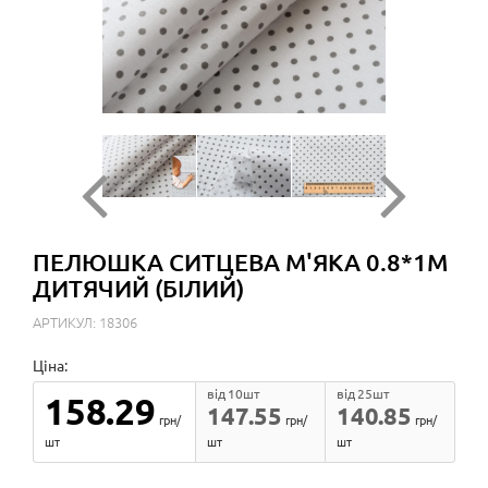
ПЕЛЮШКА СИТЦЕВА М'ЯКА 0.8*1М
ДИТЯЧИЙ (БІЛИЙ)
АРТИКУЛ: 18306
Ціна:
від 10шт
від 25шт
158.29
147.55
140.85
грн/
грн/
грн/
шт
шт
шт