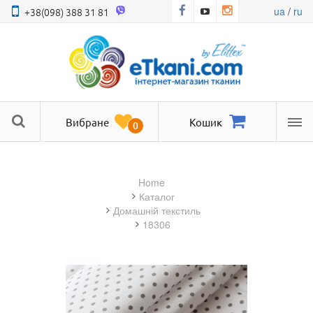
ua
/
ru
+38(098) 388 31 81
Вибране
Кошик
0
Ме
Home
Каталог
домашній текстиль
18306