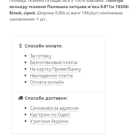
Польща. Тканина складається з 100% Бавовна .
Палітра
кольору тканини Пелюшка ситцева м'яка 0.8*1м 18306:
білий, сірий.
Ширина: 0.80см; вага: 146г/шт; мінімальне
замовлення: 1 шт .
Способи оплати:
За готівку
Безготівковий платіж
На картку Приватбанку
Накладений платіж
Оплата онлайн
Способи доставки:
Самовивіз за адресою
Кур'єром по Одесі
У регіони України