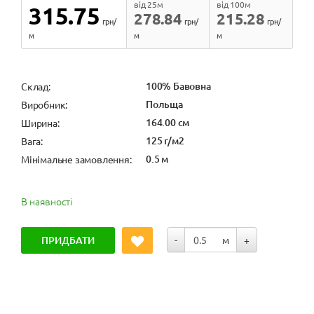
від 25м
від 100м
315.75
278.84
215.28
грн/
грн/
грн/
м
м
м
100% Бавовна
Cклад:
Польща
Виробник:
164.00 см
Ширина:
125 г/м2
Вага:
0.5 м
Мінімальне замовлення:
В наявності
ПРИДБАТИ
-
м
+