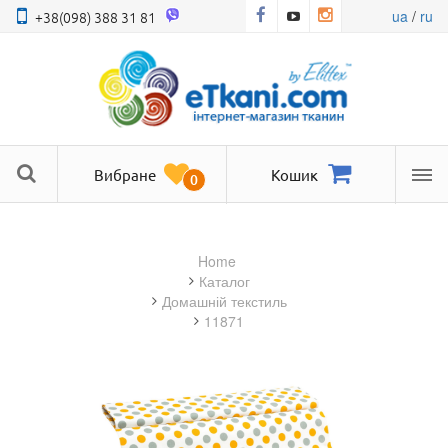
ua
/
ru
+38(098) 388 31 81
Вибране
Кошик
0
Ме
Home
Каталог
домашній текстиль
11871