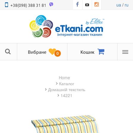
ua
/
ru
+38(098) 388 31 81
Вибране
Кошик
0
Ме
Home
Каталог
домашній текстиль
14221