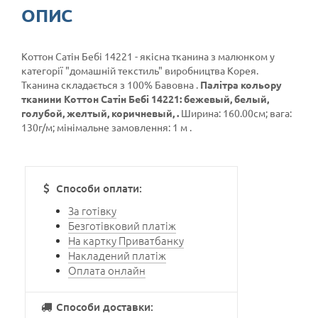
ОПИС
Коттон Сатін Бебі 14221 - якісна тканина з малюнком у
категорії
"домашній текстиль"
виробництва Корея.
Тканина складається з 100% Бавовна .
Палітра кольору
тканини Коттон Сатін Бебі 14221: бежевый, белый,
голубой, желтый, коричневый, .
Ширина: 160.00см; вага:
130г/м; мінімальне замовлення: 1 м .
Способи оплати:
За готівку
Безготівковий платіж
На картку Приватбанку
Накладений платіж
Оплата онлайн
Способи доставки: