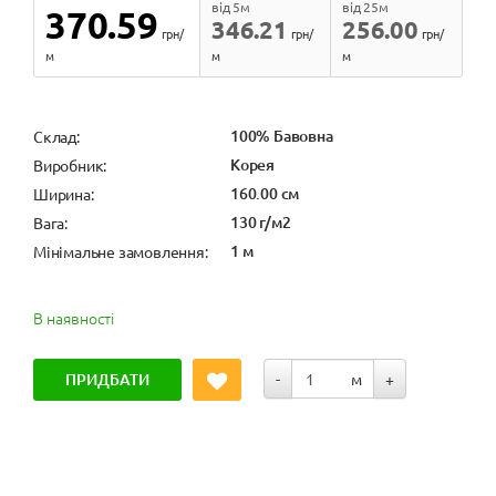
від 5м
від 25м
370.59
346.21
256.00
грн/
грн/
грн/
м
м
м
100% Бавовна
Cклад:
Корея
Виробник:
160.00 см
Ширина:
130 г/м2
Вага:
1 м
Мінімальне замовлення:
В наявності
ПРИДБАТИ
-
м
+