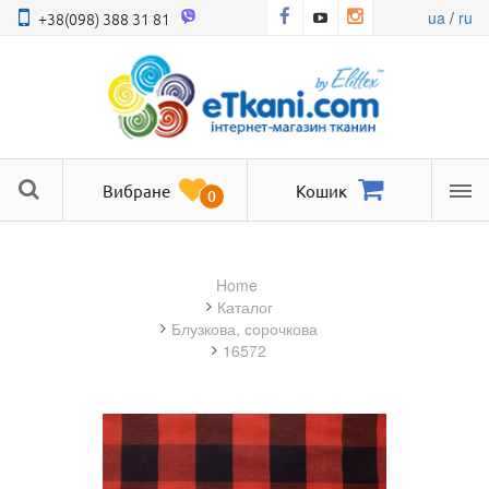
ua
/
ru
+38(098) 388 31 81
Вибране
Кошик
0
Ме
Home
Каталог
блузкова, сорочкова
16572