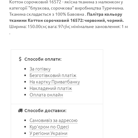
Коттон сорочковий 16572 - якісна тканина з малюнком у
категорії
"блузкова, сорочкова"
виробництва Туреччина.
Тканина складається з 100% Бавовна .
Палітра кольору
тканини Коттон сорочковий 16572: червоний, чорний.
Ширина: 150.00см; вага: 97г/м; мінімальне замовлення: 1 м
.
Способи оплати:
За готівку
Безготівковий платіж
На картку Приватбанку
Накладений платіж
Оплата онлайн
Способи доставки:
Самовивіз за адресою
Кур'єром по Одесі
У регіони України