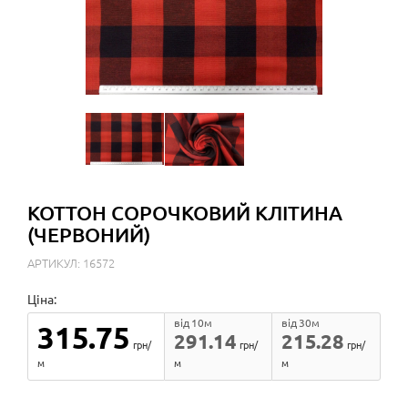
КОТТОН СОРОЧКОВИЙ КЛІТИНА
(ЧЕРВОНИЙ)
АРТИКУЛ: 16572
Ціна:
від 10м
від 30м
315.75
291.14
215.28
грн/
грн/
грн/
м
м
м