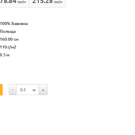
78.84
215.28
грн/м
грн/м
100% Бавовна
Польща
160.00 см
110 г/м2
0.5 м
-
м
+