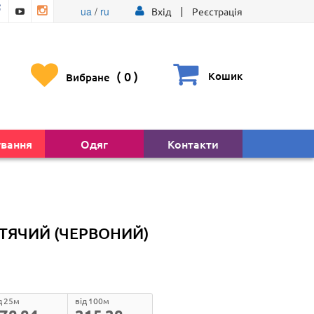
ua
/
ru
Вхід
Реєстрація
(
0
)
Кошик
Вибране
ування
Одяг
Контакти
ИТЯЧИЙ (ЧЕРВОНИЙ)
д 25м
від 100м