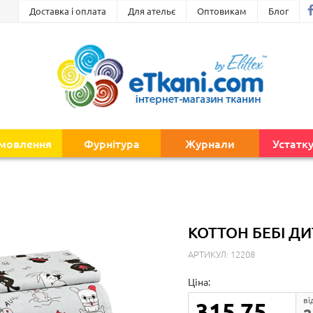
Доставка і оплата
Для ательє
Оптовикам
Блог
амовлення
Фурнітура
Журнали
Устатк
КОТТОН БЕБІ Д
АРТИКУЛ: 12208
Ціна:
ві
315.75