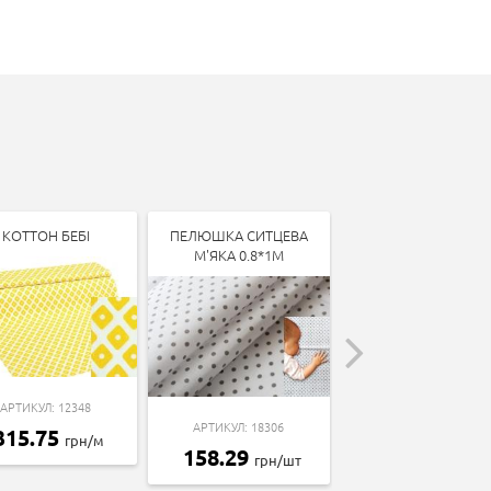
КОТТОН БЕБІ
ПЕЛЮШКА СИТЦЕВА
КОТТОН БЕБІ
М'ЯКА 0.8*1М
АРТИКУЛ: 12348
АРТИКУЛ: 13338
АРТИКУЛ: 18306
315.75
315.75
грн/м
грн/м
158.29
грн/шт