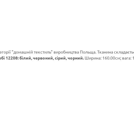
егорії
"домашній текстиль"
виробництва Польща. Тканина складаєть
і 12208: білий, червоний, сірий, чорний.
Ширина: 160.00см; вага: 