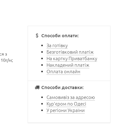
Способи оплати:
За готівку
Безготівковий платіж
ся з
На картку Приватбанку
110г/м;
Накладений платіж
Оплата онлайн
Способи доставки:
Самовивіз за адресою
Кур'єром по Одесі
У регіони України