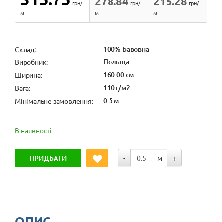
278.84
215.28
грн/
грн/
грн/
м
м
м
100% Бавовна
Cклад:
Польща
Виробник:
160.00 см
Ширина:
110 г/м2
Вага:
0.5 м
Мінімальне замовлення:
В наявності
ПРИДБАТИ
-
м
+
ОПИС