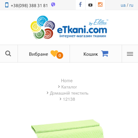
ua
/
ru
+38(098) 388 31 81
Вибране
Кошик
0
Ме
Home
Каталог
домашній текстиль
12138