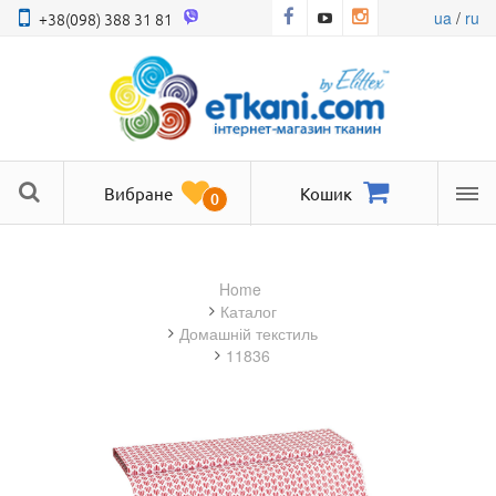
ua
/
ru
+38(098) 388 31 81
Вибране
Кошик
0
Ме
Home
Каталог
домашній текстиль
11836