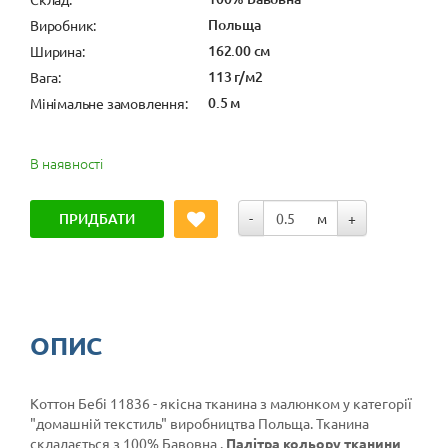
Польща
Виробник:
162.00 см
Ширина:
113 г/м2
Вага:
0.5 м
Мінімальне замовлення:
В наявності
ПРИДБАТИ
-
м
+
ОПИС
Коттон Бебі 11836 - якісна тканина з малюнком у категорії
"домашній текстиль"
виробництва Польща. Тканина
складається з 100% Бавовна .
Палітра кольору тканини