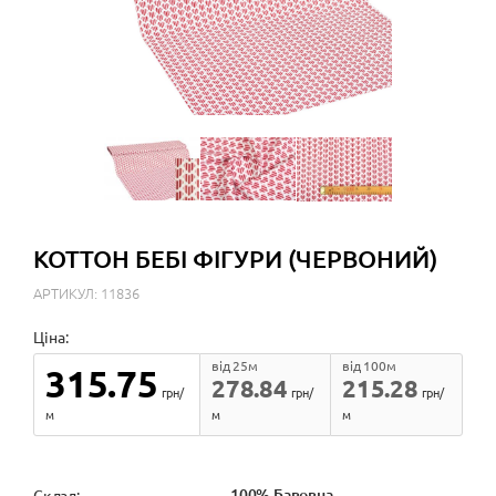
КОТТОН БЕБІ ФІГУРИ (ЧЕРВОНИЙ)
АРТИКУЛ: 11836
Ціна:
від 25м
від 100м
315.75
278.84
215.28
грн/
грн/
грн/
м
м
м
100% Бавовна
Cклад: