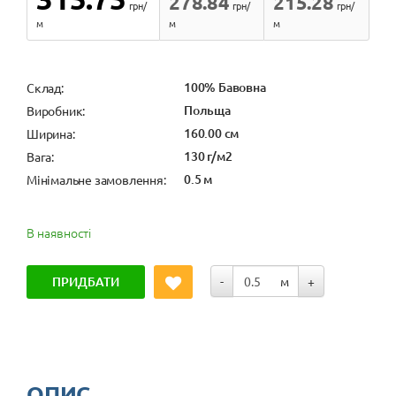
278.84
215.28
грн/
грн/
грн/
м
м
м
100% Бавовна
Cклад:
Польща
Виробник:
160.00 см
Ширина:
130 г/м2
Вага:
0.5 м
Мінімальне замовлення:
В наявності
ПРИДБАТИ
-
м
+
ОПИС