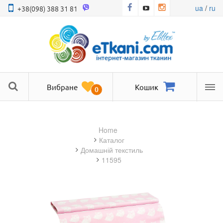
ua
/
ru
+38(098) 388 31 81
Вибране
Кошик
0
Ме
Home
Каталог
домашній текстиль
11595