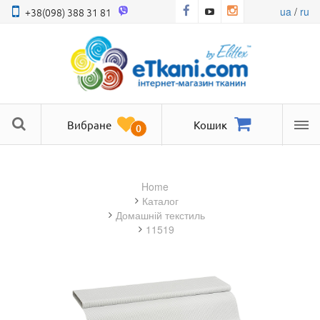
ua
/
ru
+38(098) 388 31 81
Вибране
Кошик
0
Ме
Home
Каталог
домашній текстиль
11519