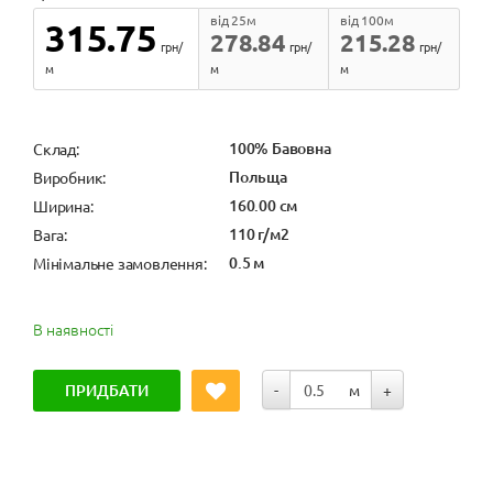
від 25м
від 100м
315.75
278.84
215.28
грн/
грн/
грн/
м
м
м
100% Бавовна
Cклад:
Польща
Виробник:
160.00 см
Ширина:
110 г/м2
Вага:
0.5 м
Мінімальне замовлення:
В наявності
ПРИДБАТИ
-
м
+