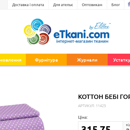
Доставка і оплата
Для ательє
Оптовикам
Блог
амовлення
Фурнітура
Журнали
Устатк
КОТТОН БЕБІ ГО
АРТИКУЛ: 11425
Ціна:
ві
315.75