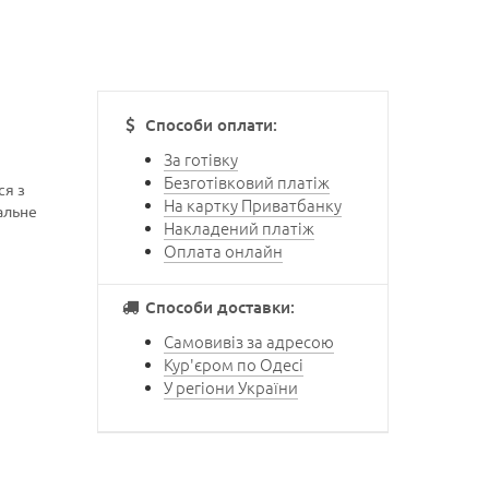
Способи оплати:
За готівку
Безготівковий платіж
ся з
На картку Приватбанку
мальне
Накладений платіж
Оплата онлайн
Способи доставки:
Самовивіз за адресою
Кур'єром по Одесі
У регіони України