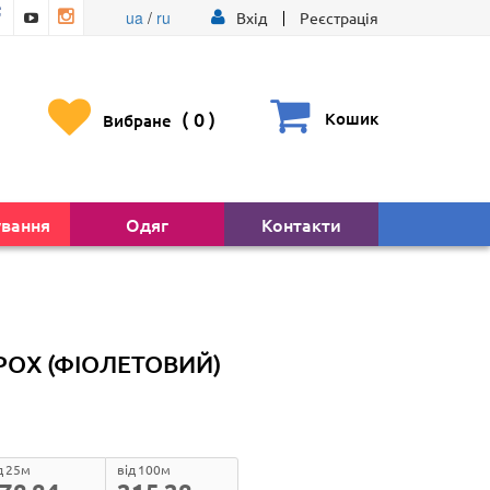
ua
/
ru
Вхід
Реєстрація
(
0
)
Кошик
Вибране
ування
Одяг
Контакти
РОХ (ФІОЛЕТОВИЙ)
д 25м
від 100м