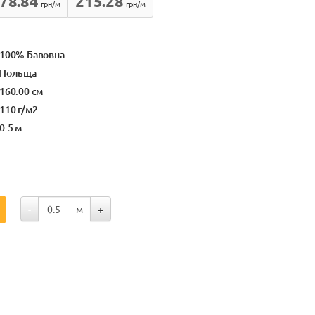
78.84
215.28
грн/м
грн/м
100% Бавовна
Польща
160.00 см
110 г/м2
0.5 м
-
м
+