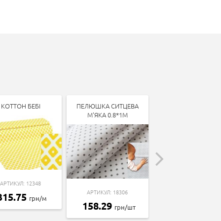
КОТТОН БЕБІ
ПЕЛЮШКА СИТЦЕВА
КОТТОН БЕБІ
М'ЯКА 0.8*1М
АРТИКУЛ: 12348
АРТИКУЛ: 13338
АРТИКУЛ: 18306
315.75
315.75
грн/м
грн/м
158.29
грн/шт