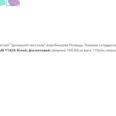
егорії
"домашній текстиль"
виробництва Польща. Тканина складаєть
бі 11425: білий, фіолетовий.
Ширина: 160.00см; вага: 110г/м; міні