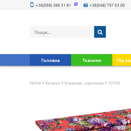
+38(098) 388 31 81
+38(048) 797 03 00
Головна
Тканини
Під з
Home
Каталог
блузкова, сорочкова
10153