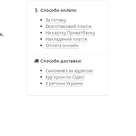
Способи оплати:
За готівку
Безготівковий платіж
На картку Приватбанку
й,
Накладений платіж
Оплата онлайн
Способи доставки:
Самовивіз за адресою
Кур'єром по Одесі
У регіони України