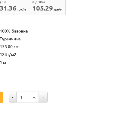
д 5м
від 30м
31.36
105.29
грн/м
грн/м
100% Бавовна
Туреччина
155.00 см
124 г/м2
1 м
-
м
+