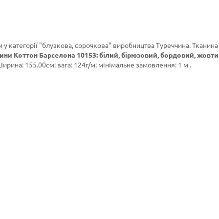
 у категорії
"блузкова, сорочкова"
виробництва Туреччина. Тканина
ини Коттон Барселона 10153: білий, бірюзовий, бордовий, жовти
ирина: 155.00см; вага: 124г/м; мінімальне замовлення: 1 м .