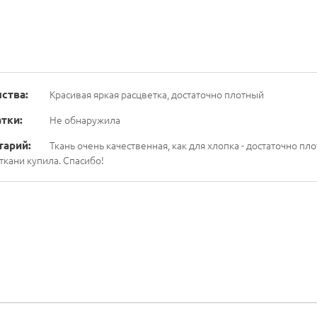
ства:
Красивая яркая расцветка, достаточно плотный
тки:
Не обнаружила
тарий:
Ткань очень качественная, как для хлопка - достаточно пл
ткани купила. Спасибо!