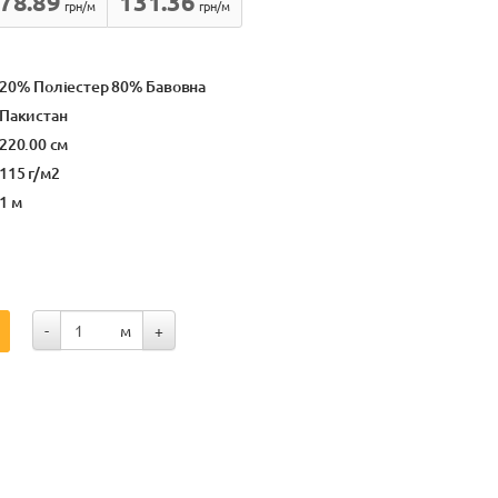
78.89
131.36
грн/м
грн/м
20% Поліестер 80% Бавовна
Пакистан
220.00 см
115 г/м2
1 м
-
м
+