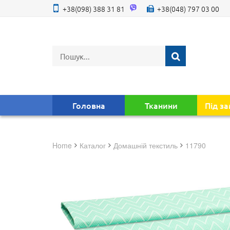
+38(098) 388 31 81
+38(048) 797 03 00
Головна
Тканини
Під з
Home
Каталог
домашній текстиль
11790