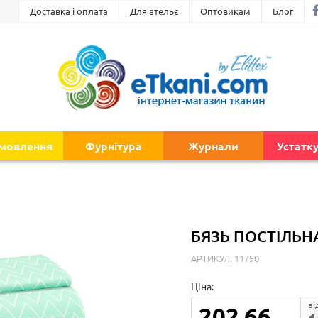
Доставка і оплата
Для ательє
Оптовикам
Блог
амовлення
Фурнітура
Журнали
Устатк
БЯЗЬ ПОСТІЛЬН
АРТИКУЛ: 11790
Ціна:
ві
202.66