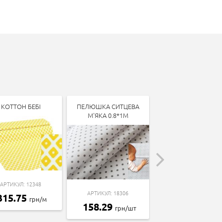
КОТТОН БЕБІ
ПЕЛЮШКА СИТЦЕВА
КОТТОН БЕБІ
М'ЯКА 0.8*1М
АРТИКУЛ: 12348
АРТИКУЛ: 13338
АРТИКУЛ: 18306
315.75
315.75
грн/м
грн/м
158.29
грн/шт