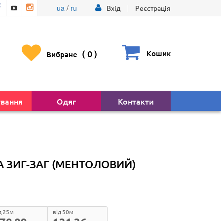
ua
/
ru
Вхід
Реєстрація
(
0
)
Кошик
Вибране
ування
Одяг
Контакти
А ЗИГ-ЗАГ (МЕНТОЛОВИЙ)
д 25м
від 50м