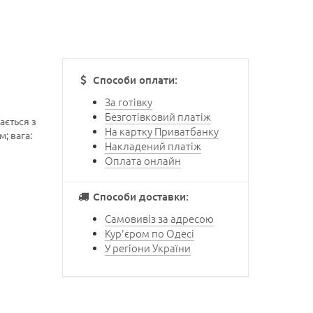
Способи оплати:
За готівку
Безготівковий платіж
ається з
На картку Приватбанку
; вага:
Накладений платіж
Оплата онлайн
Способи доставки:
Самовивіз за адресою
Кур'єром по Одесі
У регіони України