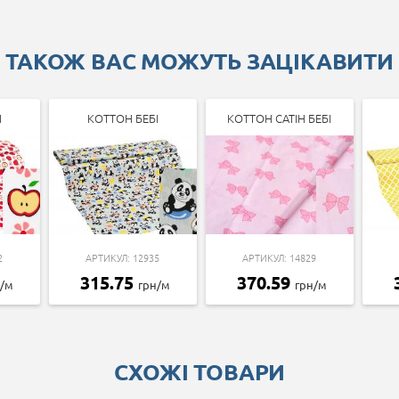
ТАКОЖ ВАС МОЖУТЬ ЗАЦІКАВИТИ
І
КОТТОН БЕБІ
КОТТОН САТІН БЕБІ
2
АРТИКУЛ: 12935
АРТИКУЛ: 14829
315.75
370.59
н/м
грн/м
грн/м
СХОЖІ ТОВАРИ