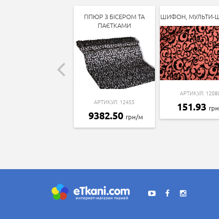
ГІПЮР З БІСЕРОМ ТА
ШИФОН, МУЛЬТИ
ПАЄТКАМИ
АРТИКУЛ: 1208
АРТИКУЛ: 12455
151.93
гр
9382.50
грн/м