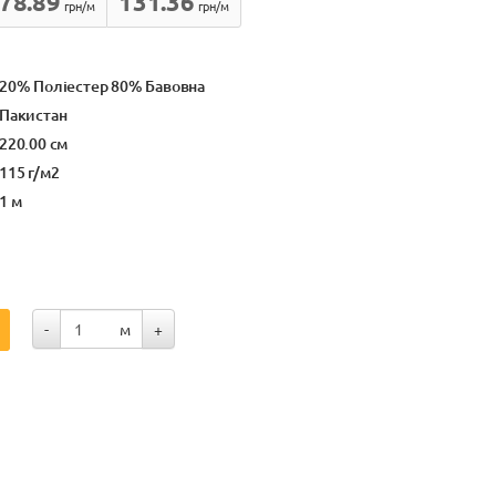
78.89
131.36
грн/м
грн/м
20% Поліестер 80% Бавовна
Пакистан
220.00 см
115 г/м2
1 м
-
м
+