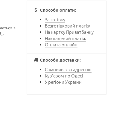
Способи оплати:
За готівку
Безготівковий платіж
ається з
На картку Приватбанку
 .
Накладений платіж
Оплата онлайн
Способи доставки:
Самовивіз за адресою
Кур'єром по Одесі
У регіони України