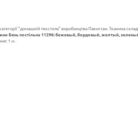
категорії
"домашній текстиль"
виробництва Пакистан. Тканина склад
ини Бязь постільна 11296: бежевый, бордовый, желтый, зеленый,
я: 1 м .