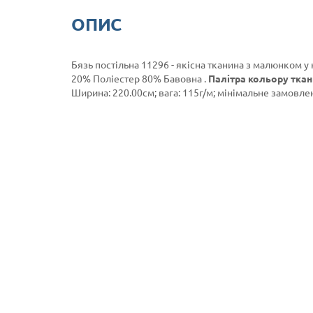
ОПИС
Бязь постільна 11296 - якісна тканина з малюнком у 
20% Поліестер 80% Бавовна .
Палітра кольору ткан
Ширина: 220.00см; вага: 115г/м; мінімальне замовленн