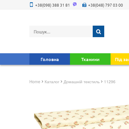
+38(098) 388 31 81
+38(048) 797 03 00
Головна
Тканини
Під з
Home
Каталог
домашній текстиль
11296