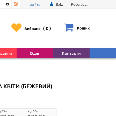
ua
/
ru
Вхід
Реєстрація
(
0
)
Кошик
Вибране
ування
Одяг
Контакти
 КВІТИ (БЕЖЕВИЙ)
д 25м
від 50м