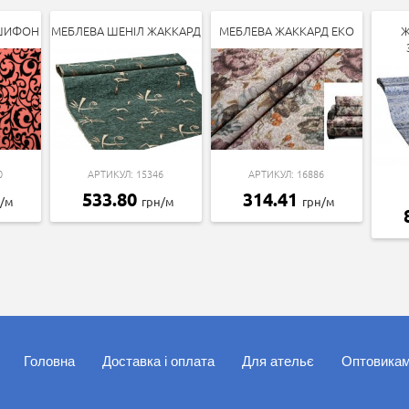
-ШИФОН
МЕБЛЕВА ШЕНІЛ ЖАККАРД
МЕБЛЕВА ЖАККАРД ЕКО
Ж
0
АРТИКУЛ: 15346
АРТИКУЛ: 16886
533.80
314.41
н/м
грн/м
грн/м
Головна
Доставка і оплата
Для ательє
Оптовика