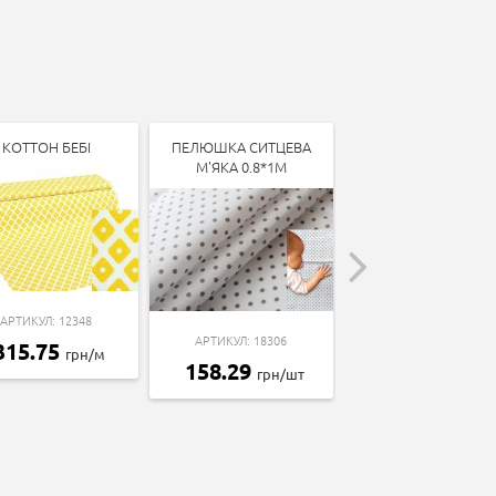
КОТТОН БЕБІ
ПЕЛЮШКА СИТЦЕВА
КОТТОН БЕБІ
М'ЯКА 0.8*1М
АРТИКУЛ: 12348
АРТИКУЛ: 13338
АРТИКУЛ: 18306
315.75
315.75
грн/м
грн/м
158.29
грн/шт