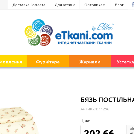
Доставка і оплата
Для ательє
Оптовикам
Блог
амовлення
Фурнітура
Журнали
Устатк
БЯЗЬ ПОСТІЛЬНА
АРТИКУЛ: 11296
Ціна:
ві
202.66