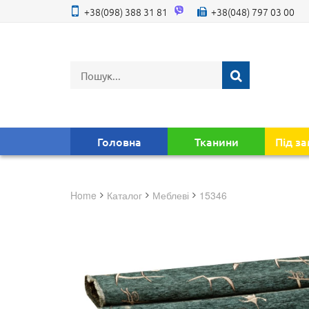
+38(098) 388 31 81
+38(048) 797 03 00
Головна
Тканини
Під з
Home
Каталог
меблеві
15346