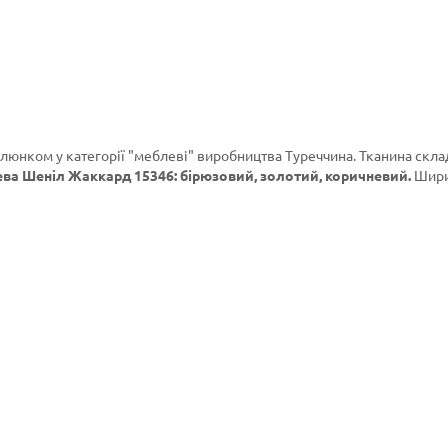
алюнком у категорії
"меблеві"
виробництва Туреччина. Тканина скла
ва Шеніл Жаккард 15346: бірюзовий, золотий, коричневий.
Шири