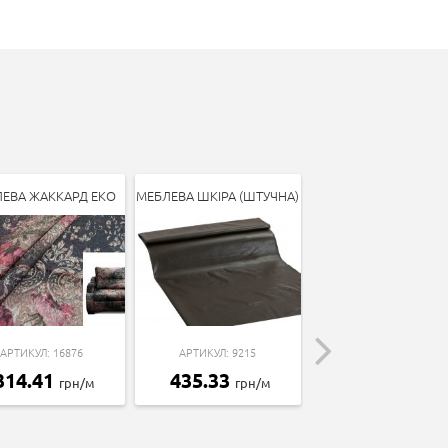
ЕВА ЖАККАРД ЕКО
МЕБЛЕВА ШКІРА (ШТУЧНА)
ПОРОЛОН 200*120*
(ST22-4.0)
АРТИКУЛ: 16876
АРТИКУЛ: 9215
АРТИКУЛ: 17575
314.41
435.33
грн/м
грн/м
1451.16
грн/