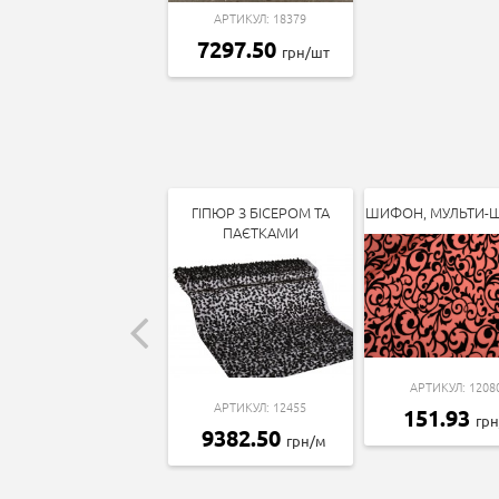
АРТИКУЛ: 18379
7297.50
грн/шт
ГІПЮР З БІСЕРОМ ТА
ШИФОН, МУЛЬТИ
ПАЄТКАМИ
АРТИКУЛ: 1208
АРТИКУЛ: 12455
151.93
гр
9382.50
грн/м