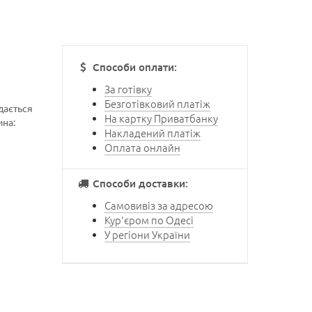
Способи оплати:
За готівку
Безготівковий платіж
дається
На картку Приватбанку
на:
Накладений платіж
Оплата онлайн
Способи доставки:
Самовивіз за адресою
Кур'єром по Одесі
У регіони України