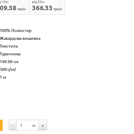
д 10м
від 20м
09.38
366.33
грн/м
грн/м
100% Поліестер
Жакардова вишивка
Текстиль
Туреччина
140.00 см
300 г/м2
1 м
-
м
+