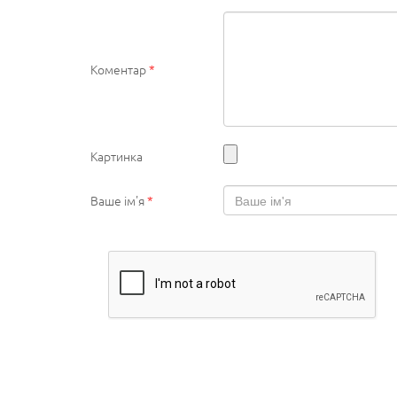
Коментар
*
Картинка
Ваше ім'я
*