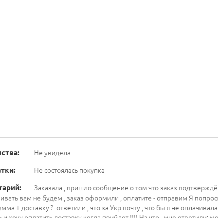
ства:
Не увидела
тки:
Не состоялась покупка
тарий:
Заказала , пришло сообщение о том что заказ подтверждё
ивать вам не будем , заказ оформили , оплатите - отправим Я попрос
мма + доставку ?- ответили , что за Укр почту , что бы я не оплачива
 и хочу оплатить доставку когда прийдет !!!! На что , мне ответили: м