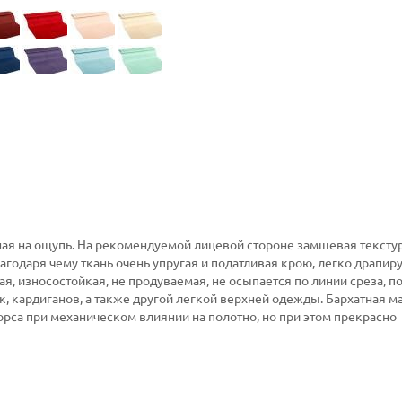
тная на ощупь. На рекомендуемой лицевой стороне замшевая текстур
агодаря чему ткань очень упругая и податливая крою, легко драпир
ая, износостойкая, не продуваемая, не осыпается по линии среза, п
, кардиганов, а также другой легкой верхней одежды. Бархатная м
орса при механическом влиянии на полотно, но при этом прекрасно