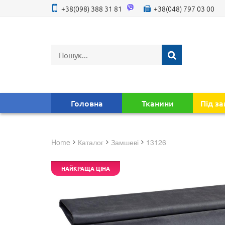
+38(098) 388 31 81
+38(048) 797 03 00
Головна
Тканини
Під з
Home
Каталог
замшеві
13126
НАЙКРАЩА ЦІНА