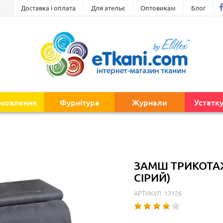
Доставка і оплата
Для ательє
Оптовикам
Блог
амовлення
Фурнітура
Журнали
Устатк
ЗАМШ ТРИКОТАЖ
СІРИЙ)
АРТИКУЛ: 13126