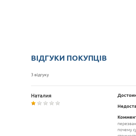
ВІДГУКИ ПОКУПЦІВ
3 відгуку
Наталия
Достоин
Недоста
Коммен
перезван
почему су
стоимость