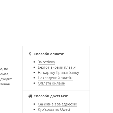
Способи оплати:
За готівку
Безготівковий платіж
а, по
На картку Приватбанку
уемая,
Накладений платіж
одходит
Оплата онлайн
атовая
Способи доставки:
Самовивіз за адресою
Кур'єром по Одесі