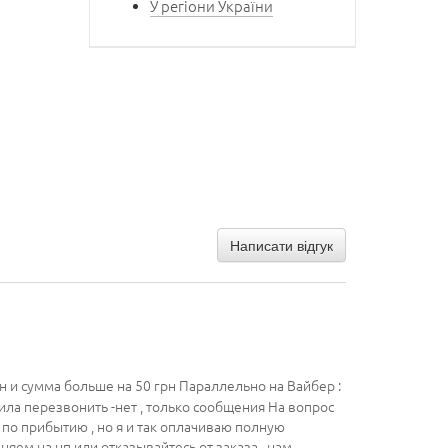
У регіони України
Написати відгук
н и сумма больше на 50 грн Параллельно на Вайбер :
ила перезвонить -нет , только сообщения На вопрос
ла по прибытию , но я и так оплачиваю полную
еняем на нп или отказывайтесь от заказа , нам