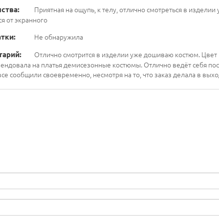
ства:
Приятная на ощупь, к телу, отлично смотреться в издели
ся от экранного
тки:
Не обнаружила
тарий:
Отлично смотрится в изделии уже дошиваю костюм. Цвет п
ендовала на платья демисезонные костюмы. Отлично ведёт себя пос
все сообщили своевременно, несмотря на то, что заказ делала в выхо