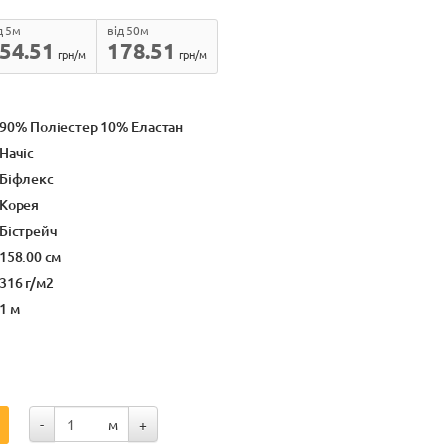
д 5м
від 50м
54.51
178.51
грн/м
грн/м
90% Поліестер 10% Еластан
Начіс
Біфлекс
Корея
Бістрейч
158.00 см
316 г/м2
1 м
-
м
+