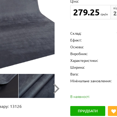
Ціна:
ві
279.25
2
грн/м
Cклад:
Ефект:
Основа:
Виробник:
Характеристики:
Ширина:
Вага:
Мінімальне замовлення:
В наявності
вару: 13126
ПРИДБАТИ