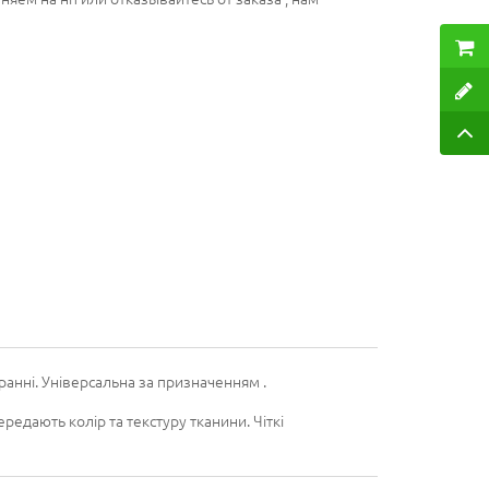
пранні. Універсальна за призначенням .
ередають колір та текстуру тканини. Чіткі