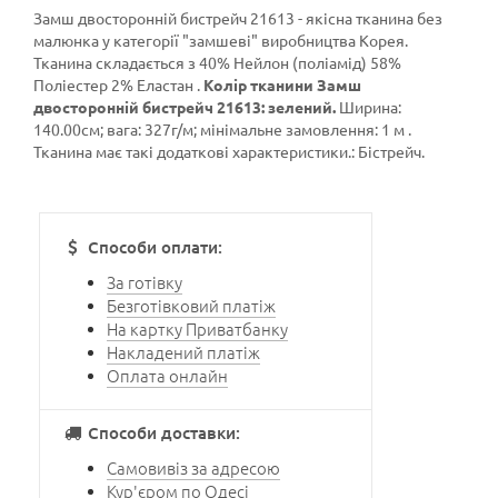
Замш двосторонній бистрейч 21613 - якісна тканина без
малюнка у категорії
"замшеві"
виробництва Корея.
Тканина складається з 40% Нейлон (поліамід) 58%
Поліестер 2% Еластан .
Колір тканини Замш
двосторонній бистрейч 21613: зелений.
Ширина:
140.00см; вага: 327г/м; мінімальне замовлення: 1 м .
Тканина має такі додаткові характеристики.: Бістрейч.
Способи оплати:
За готівку
Безготівковий платіж
На картку Приватбанку
Накладений платіж
Оплата онлайн
Способи доставки:
Самовивіз за адресою
Кур'єром по Одесі