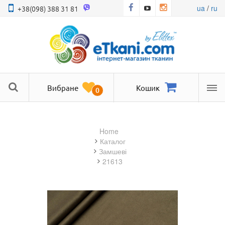
ua
/
ru
+38(098) 388 31 81
Вибране
Кошик
0
Ме
Home
Каталог
замшеві
21613