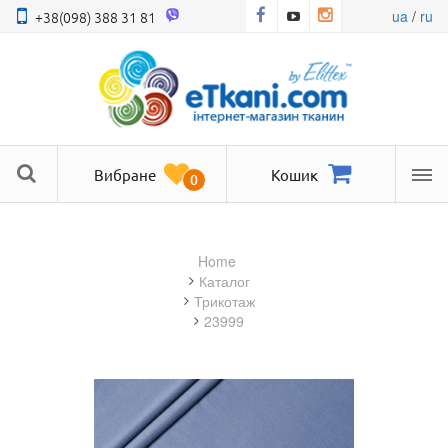
ua
/
ru
+38(098) 388 31 81
Вибране
Кошик
0
Ме
Home
Каталог
трикотаж
23999