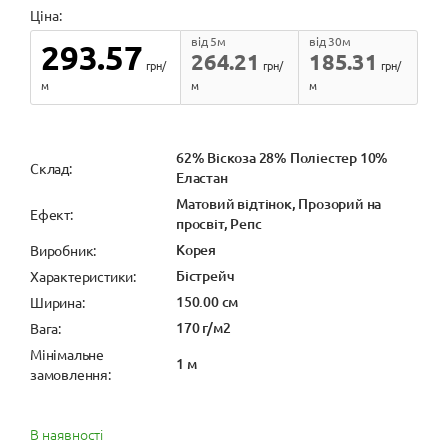
Ціна:
від 5м
від 30м
293.57
264.21
185.31
грн/
грн/
грн/
м
м
м
62% Віскоза 28% Поліестер 10%
Cклад:
Еластан
Матовий відтінок, Прозорий на
Ефект:
просвіт, Репс
Корея
Виробник:
Бістрейч
Характеристики:
150.00 см
Ширина:
170 г/м2
Вага:
Мінімальне
1 м
замовлення:
В наявності