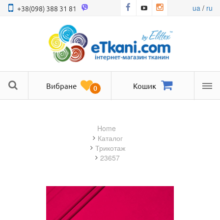
ua
/
ru
+38(098) 388 31 81
Вибране
Кошик
0
Ме
Home
Каталог
трикотаж
23657