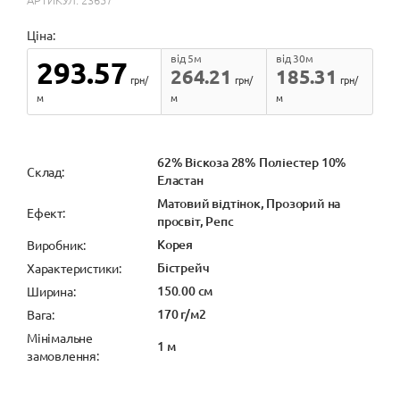
Ціна:
від 5м
від 30м
293.57
264.21
185.31
грн/
грн/
грн/
м
м
м
62% Віскоза 28% Поліестер 10%
Cклад:
Еластан
Матовий відтінок, Прозорий на
Ефект:
просвіт, Репс
Корея
Виробник:
Бістрейч
Характеристики:
150.00 см
Ширина:
170 г/м2
Вага:
Мінімальне
1 м
замовлення: