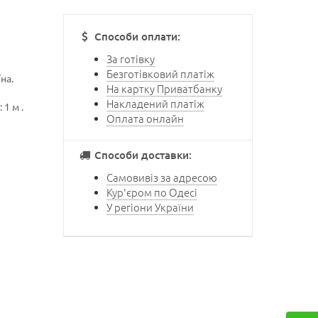
Способи оплати:
За готівку
Безготівковий платіж
на.
На картку Приватбанку
Накладений платіж
1 м .
Оплата онлайн
Способи доставки:
Самовивіз за адресою
Кур'єром по Одесі
У регіони України