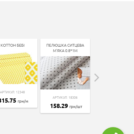
КОТТОН БЕБІ
ПЕЛЮШКА СИТЦЕВА
КОТТОН БЕБІ
М'ЯКА 0.8*1М
АРТИКУЛ: 12348
АРТИКУЛ: 13338
АРТИКУЛ: 18306
315.75
315.75
грн/м
грн/м
158.29
грн/шт