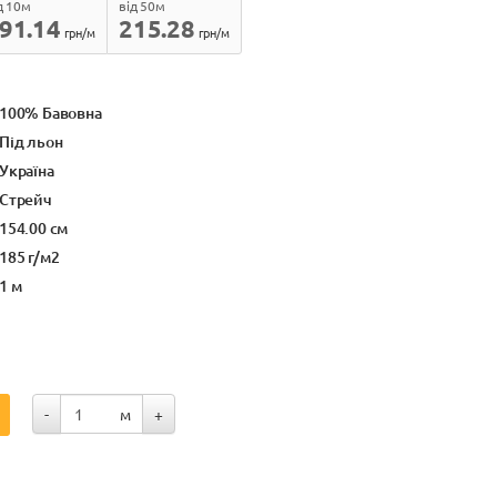
д 10м
від 50м
91.14
215.28
грн/м
грн/м
100% Бавовна
Під льон
Україна
Стрейч
154.00 см
185 г/м2
1 м
-
м
+