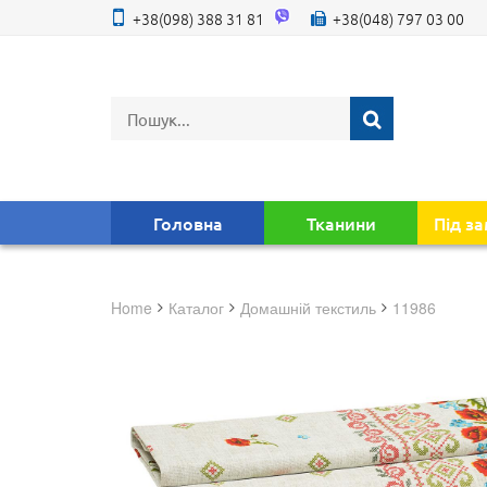
+38(098) 388 31 81
+38(048) 797 03 00
Головна
Тканини
Під з
Home
Каталог
домашній текстиль
11986