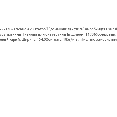
анина з малюнком у категорії
"домашній текстиль"
виробництва Украї
ору тканини Тканина для скатертини (під льон) 11986: бордовий,
евий, сірий.
Ширина: 154.00см; вага: 185г/м; мінімальне замовлення: 