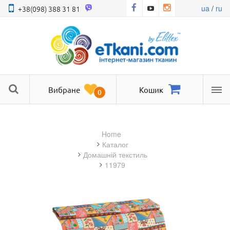
ua
/
ru
+38(098) 388 31 81
Вибране
Кошик
0
Ме
Home
Каталог
домашній текстиль
11979