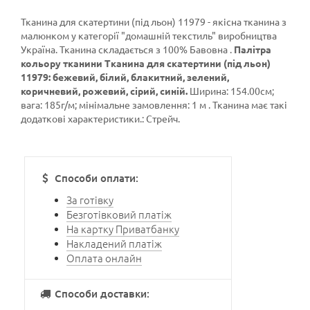
Тканина для скатертини (під льон) 11979 - якісна тканина з
малюнком у категорії
"домашній текстиль"
виробництва
Україна. Тканина складається з 100% Бавовна .
Палітра
кольору тканини Тканина для скатертини (під льон)
11979: бежевий, білий, блакитний, зелений,
коричневий, рожевий, сірий, синій.
Ширина: 154.00см;
вага: 185г/м; мінімальне замовлення: 1 м . Тканина має такі
додаткові характеристики.: Стрейч.
Способи оплати:
За готівку
Безготівковий платіж
На картку Приватбанку
Накладений платіж
Оплата онлайн
Способи доставки: