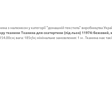
анина з малюнком у категорії
"домашній текстиль"
виробництва Украї
ору тканини Тканина для скатертини (під льон) 11974: бежевий, 
54.00см; вага: 185г/м; мінімальне замовлення: 1 м . Тканина має такі