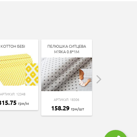
КОТТОН БЕБІ
ПЕЛЮШКА СИТЦЕВА
КОТТОН БЕБІ
М'ЯКА 0.8*1М
АРТИКУЛ: 12348
АРТИКУЛ: 13338
АРТИКУЛ: 18306
315.75
315.75
грн/м
грн/м
158.29
грн/шт