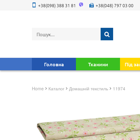
+38(098) 388 31 81
+38(048) 797 03 00
Головна
Тканини
Під з
Home
Каталог
домашній текстиль
11974