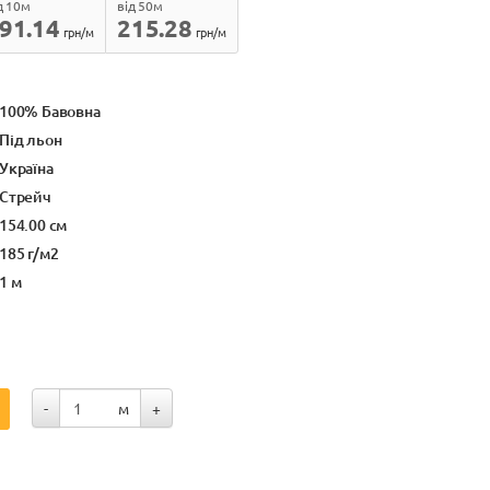
д 10м
від 50м
91.14
215.28
грн/м
грн/м
100% Бавовна
Під льон
Україна
Стрейч
154.00 см
185 г/м2
1 м
-
м
+