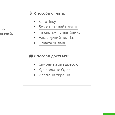
Способи оплати:
За готівку
Безготівковий платіж
на.
На картку Приватбанку
жовтий,
Накладений платіж
Оплата онлайн
Способи доставки:
Самовивіз за адресою
Кур'єром по Одесі
У регіони України