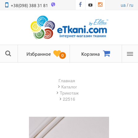
ua
/
ru
+38(098) 388 31 81
Избранное
Корзина
0
Ме
Главная
Каталог
трикотаж
22516