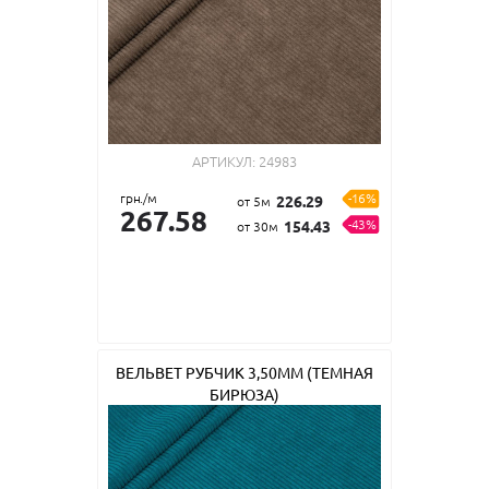
АРТИКУЛ:
24983
грн./м
-16%
226.29
от 5м
267.58
-43%
154.43
от 30м
ВЕЛЬВЕТ РУБЧИК 3,50ММ (ТЕМНАЯ
БИРЮЗА)