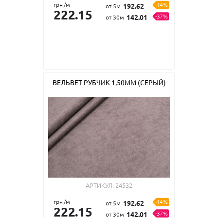
грн./м
-14%
192.62
от 5м
222.15
-37%
142.01
от 30м
ВЕЛЬВЕТ РУБЧИК 1,50ММ (СЕРЫЙ)
АРТИКУЛ:
24532
грн./м
-14%
192.62
от 5м
222.15
-37%
142.01
от 30м