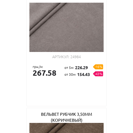
АРТИКУЛ:
24984
грн./м
-16%
226.29
от 5м
267.58
-43%
154.43
от 30м
ВЕЛЬВЕТ РУБЧИК 3,50ММ
(КОРИЧНЕВЫЙ)