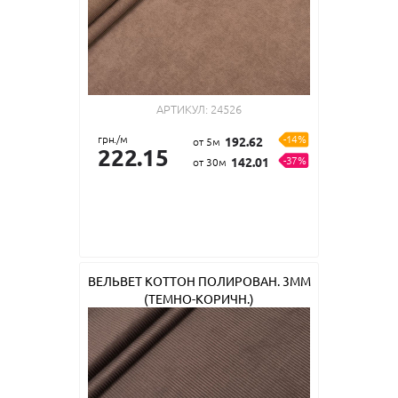
АРТИКУЛ:
24526
грн./м
-14%
192.62
от 5м
222.15
-37%
142.01
от 30м
ВЕЛЬВЕТ КОТТОН ПОЛИРОВАН. 3ММ
(ТЕМНО-КОРИЧН.)