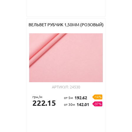
ВЕЛЬВЕТ РУБЧИК 1,50ММ (РОЗОВЫЙ)
АРТИКУЛ:
24530
грн./м
-14%
192.62
от 5м
222.15
-37%
142.01
от 30м