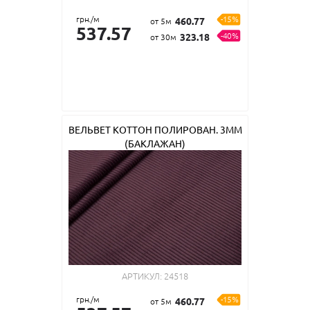
грн./м
-15%
460.77
от 5м
537.57
-40%
323.18
от 30м
ВЕЛЬВЕТ КОТТОН ПОЛИРОВАН. 3ММ
(БАКЛАЖАН)
АРТИКУЛ:
24518
грн./м
-15%
460.77
от 5м