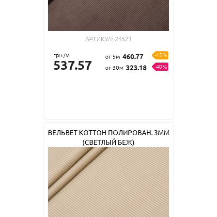
АРТИКУЛ:
24521
грн./м
-15%
460.77
от 5м
537.57
-40%
323.18
от 30м
ВЕЛЬВЕТ КОТТОН ПОЛИРОВАН. 3ММ
(СВЕТЛЫЙ БЕЖ)