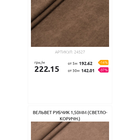
АРТИКУЛ:
24527
грн./м
-14%
192.62
от 5м
222.15
-37%
142.01
от 30м
ВЕЛЬВЕТ РУБЧИК 1,50ММ (СВЕТЛО-
КОРИЧН.)