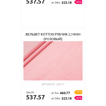
537.57
-40%
323.18
от 30м
ВЕЛЬВЕТ КОТТОН РУБЧИК 2,14ММ
(РОЗОВЫЙ)
АРТИКУЛ:
24517
грн./м
-15%
460.77
от 5м
537.57
-40%
323.18
от 30м