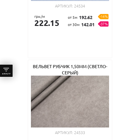
АРТИКУЛ:
24534
грн./м
-14%
192.62
от 5м
222.15
-37%
142.01
от 30м
ВЕЛЬВЕТ РУБЧИК 1,50ММ (СВЕТЛО-
СЕРЫЙ)
АРТИКУЛ:
24533