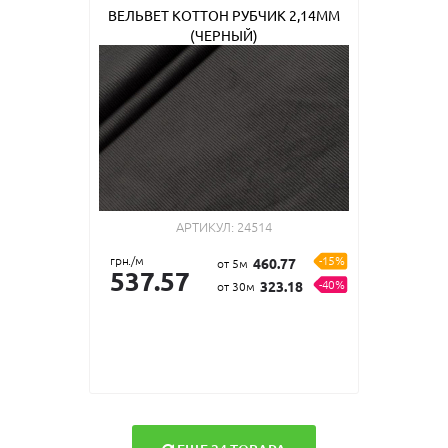
ВЕЛЬВЕТ КОТТОН РУБЧИК 2,14ММ
(ЧЕРНЫЙ)
АРТИКУЛ:
24514
грн./м
-15%
460.77
от 5м
537.57
-40%
323.18
от 30м