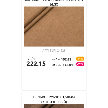
БЕЖ)
АРТИКУЛ:
24528
грн./м
-14%
192.62
от 5м
222.15
-37%
142.01
от 30м
ВЕЛЬВЕТ РУБЧИК 1,50ММ
(КОРИЧНЕВЫЙ)