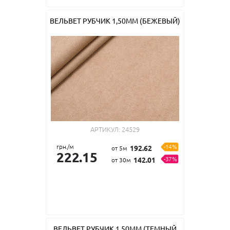
ВЕЛЬВЕТ РУБЧИК 1,50ММ (БЕЖЕВЫЙ)
АРТИКУЛ:
24529
грн./м
-14%
192.62
от 5м
222.15
-37%
142.01
от 30м
ВЕЛЬВЕТ РУБЧИК 1,50ММ (ТЕМНЫЙ