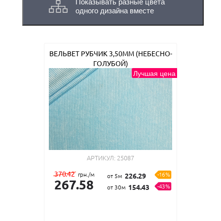
Показывать разные цвета
одного дизайна вместе
ВЕЛЬВЕТ РУБЧИК 3,50ММ (НЕБЕСНО-
ГОЛУБОЙ)
Лучшая цена
АРТИКУЛ:
25087
370.42
грн./м
-16%
226.29
от 5м
267.58
-43%
154.43
от 30м