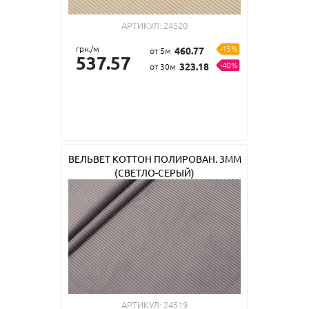
АРТИКУЛ:
24520
грн./м
-15%
460.77
от 5м
537.57
-40%
323.18
от 30м
ВЕЛЬВЕТ КОТТОН ПОЛИРОВАН. 3ММ
(СВЕТЛО-СЕРЫЙ)
АРТИКУЛ:
24519