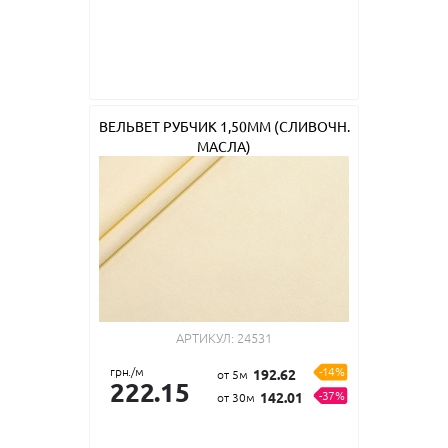
ВЕЛЬВЕТ РУБЧИК 1,50ММ (СЛИВОЧН.
МАСЛА)
АРТИКУЛ:
24531
грн./м
-14%
192.62
от 5м
222.15
-37%
142.01
от 30м