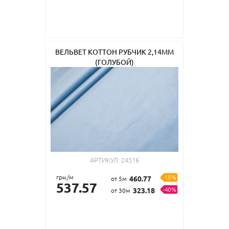
ВЕЛЬВЕТ КОТТОН РУБЧИК 2,14ММ
(ГОЛУБОЙ)
АРТИКУЛ:
24516
грн./м
-15%
460.77
от 5м
537.57
-40%
323.18
от 30м