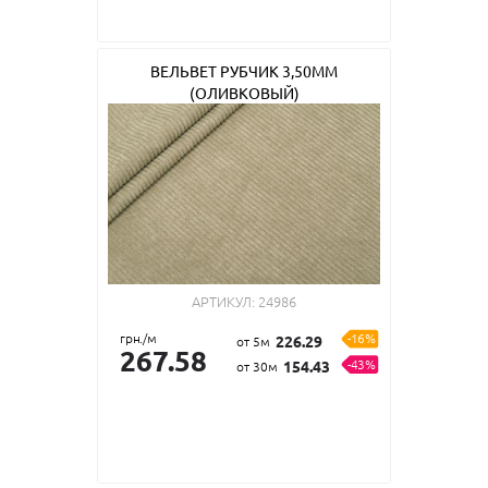
ВЕЛЬВЕТ РУБЧИК 3,50ММ
(ОЛИВКОВЫЙ)
АРТИКУЛ:
24986
грн./м
-16%
226.29
от 5м
267.58
-43%
154.43
от 30м