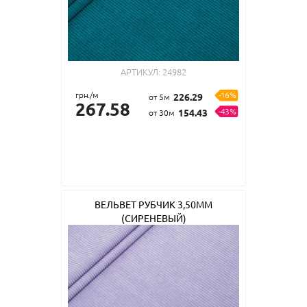
АРТИКУЛ:
24982
грн./м
-16%
226.29
от 5м
267.58
-43%
154.43
от 30м
ВЕЛЬВЕТ РУБЧИК 3,50ММ
(СИРЕНЕВЫЙ)