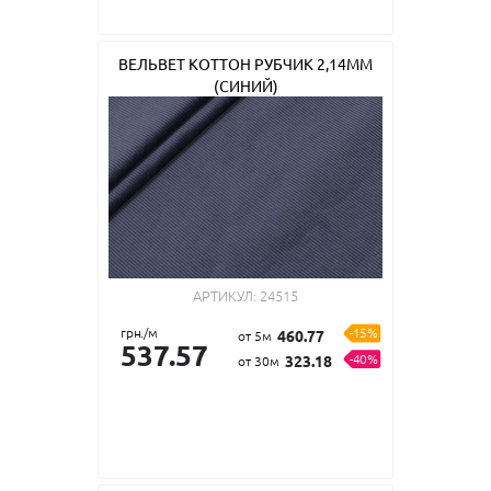
ВЕЛЬВЕТ КОТТОН РУБЧИК 2,14ММ
(СИНИЙ)
АРТИКУЛ:
24515
грн./м
-15%
460.77
от 5м
537.57
-40%
323.18
от 30м