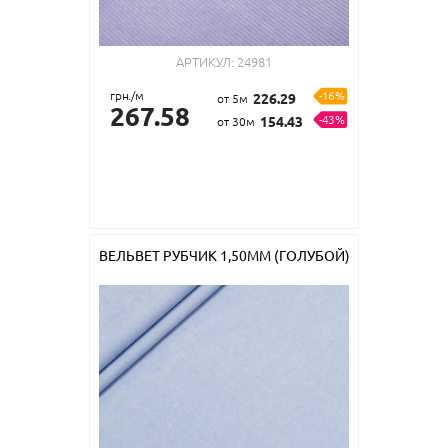
АРТИКУЛ:
24981
грн./м
-16%
226.29
от 5м
267.58
-43%
154.43
от 30м
ВЕЛЬВЕТ РУБЧИК 1,50ММ (ГОЛУБОЙ)