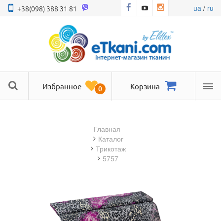
ua
/
ru
+38(098) 388 31 81
Избранное
Корзина
0
Ме
Главная
Каталог
трикотаж
5757