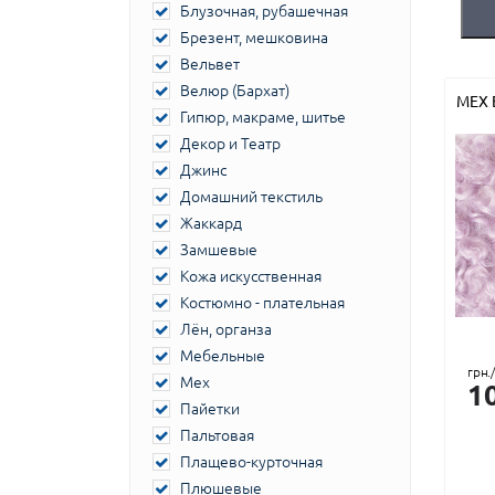
Блузочная, рубашечная
Брезент, мешковина
Вельвет
Велюр (Бархат)
МЕХ 
Гипюр, макраме, шитье
Декор и Театр
Джинс
Домашний текстиль
Жаккард
Замшевые
Кожа искусственная
Костюмно - плательная
Лён, органза
Мебельные
грн.
Мех
1
Пайетки
Пальтовая
Плащево-курточная
Плюшевые