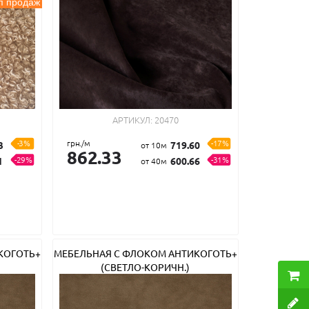
п продаж
АРТИКУЛ:
20470
-3%
грн./м
-17%
3
719.60
от 10м
862.33
-29%
-31%
1
600.66
от 40м
КОГОТЬ+
МЕБЕЛЬНАЯ С ФЛОКОМ АНТИКОГОТЬ+
(СВЕТЛО-КОРИЧН.)