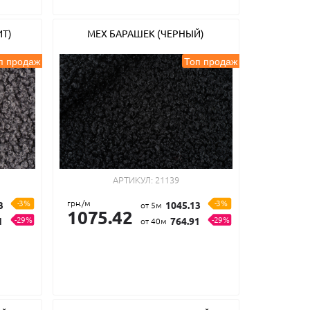
ИТ)
МЕХ БАРАШЕК (ЧЕРНЫЙ)
п продаж
Топ продаж
АРТИКУЛ:
21139
-3%
грн./м
-3%
3
1045.13
от 5м
1075.42
-29%
-29%
1
764.91
от 40м