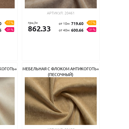
АРТИКУЛ:
20461
-17%
грн./м
-17%
0
719.60
от 10м
862.33
-31%
-31%
6
600.66
от 40м
КОГОТЬ+
МЕБЕЛЬНАЯ С ФЛОКОМ АНТИКОГОТЬ+
(ПЕСОЧНЫЙ)