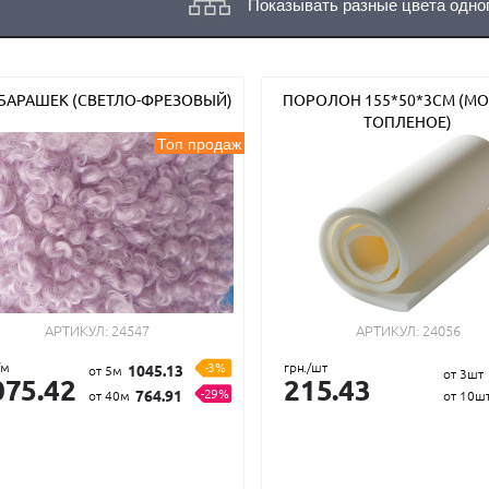
Показывать разные цвета одно
БАРАШЕК (СВЕТЛО-ФРЕЗОВЫЙ)
ПОРОЛОН 155*50*3СМ (М
ТОПЛЕНОЕ)
Топ продаж
АРТИКУЛ:
24547
АРТИКУЛ:
24056
/м
-3%
грн./шт
1045.13
от 5м
от 3шт
075.42
215.43
-29%
764.91
от 40м
от 10ш