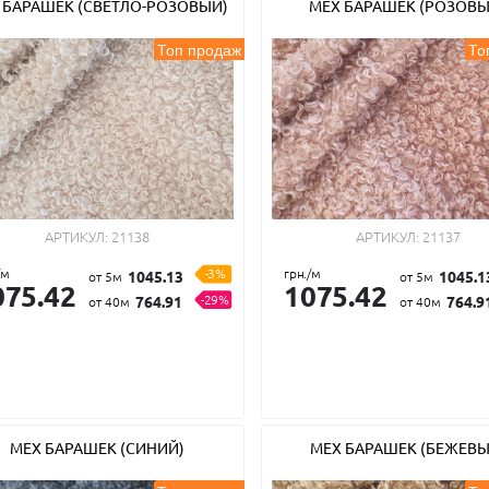
 БАРАШЕК (СВЕТЛО-РОЗОВЫЙ)
МЕХ БАРАШЕК (РОЗОВЫ
Топ продаж
То
АРТИКУЛ:
21138
АРТИКУЛ:
21137
/м
-3%
грн./м
1045.13
1045.1
от 5м
от 5м
075.42
1075.42
-29%
764.91
764.9
от 40м
от 40м
МЕХ БАРАШЕК (СИНИЙ)
МЕХ БАРАШЕК (БЕЖЕВЫ