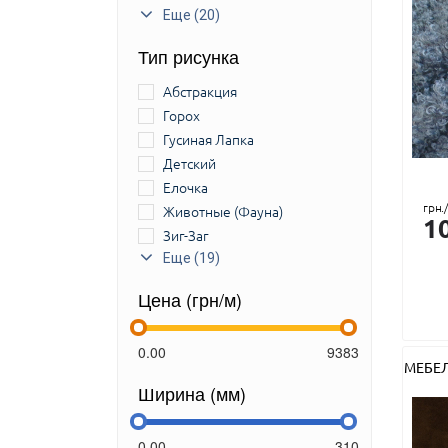
Еще (20)
Тип рисунка
Абстракция
Горох
Гусиная Лапка
Детский
Елочка
грн.
Животные (Фауна)
1
Зиг-Заг
Камуфляж
Еще (19)
Клетка
Цена (грн/м)
Леопард или Тигр
Лица
Мозаика
МЕБЕ
Мраморный
Ширина (мм)
Мультикам
Неопределенный