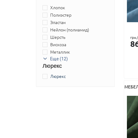
Хлопок
Полиэстер
Эластан
Нейлон (полиамид)
Шерсть
грн.
8
Вискоза
Металлик
Лен
Еще (12)
Люрекс
Акрил
Полиуретан
Люрекс
Полиэфир
МЕБЕ
Шелк
Мех или перья натуральные
Джут
ПВХ (ПолиВинилХлорид)
Полипропилен
Спандекс
Крапива