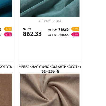
АРТИКУЛ:
20464
-17%
грн./м
-17%
0
719.60
от 10м
862.33
-31%
-31%
6
600.66
от 40м
КОГОТЬ+
МЕБЕЛЬНАЯ С ФЛОКОМ АНТИКОГОТЬ+
(БЕЖЕВЫЙ)