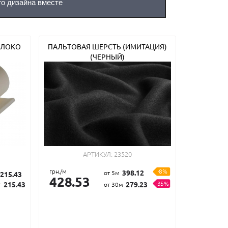
го дизайна вместе
ОЛОКО
ПАЛЬТОВАЯ ШЕРСТЬ (ИМИТАЦИЯ)
(ЧЕРНЫЙ)
АРТИКУЛ:
23520
грн./м
-8%
398.12
от 5м
215.43
428.53
-35%
215.43
279.23
т
от 30м