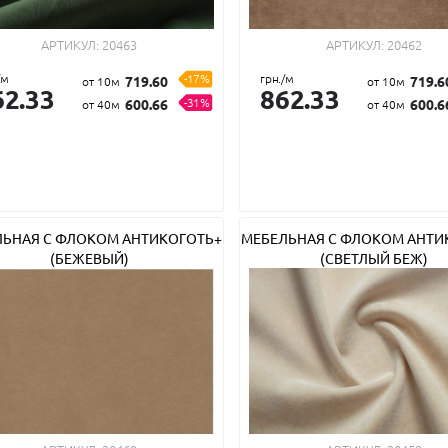
АРТИКУЛ:
20463
АРТИКУЛ:
20462
/м
-17%
грн./м
719.60
719.6
от 10м
от 10м
62.33
862.33
-31%
600.66
600.6
от 40м
от 40м
ЛЬНАЯ С ФЛОКОМ АНТИКОГОТЬ+
МЕБЕЛЬНАЯ С ФЛОКОМ АНТИ
(БЕЖЕВЫЙ)
(СВЕТЛЫЙ БЕЖ)