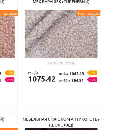
Й)
МЕХ БАРАШЕК (СИРЕНЕВЫЙ)
п продаж
Топ продаж
АРТИКУЛ:
21136
-3%
грн./м
-3%
3
1045.13
от 5м
1075.42
-29%
-29%
1
764.91
от 40м
Й)
МЕБЕЛЬНАЯ С ФЛОКОМ АНТИКОГОТЬ+
(ШОКОЛАД)