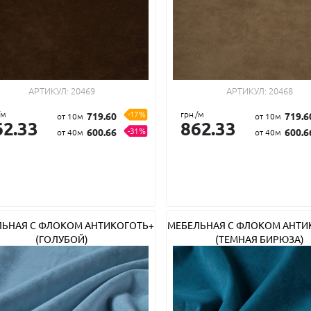
АРТИКУЛ:
20469
АРТИКУЛ:
20468
/м
-17%
грн./м
719.60
719.6
от 10м
от 10м
62.33
862.33
-31%
600.66
600.6
от 40м
от 40м
ЛЬНАЯ С ФЛОКОМ АНТИКОГОТЬ+
МЕБЕЛЬНАЯ С ФЛОКОМ АНТИ
(ГОЛУБОЙ)
(ТЕМНАЯ БИРЮЗА)