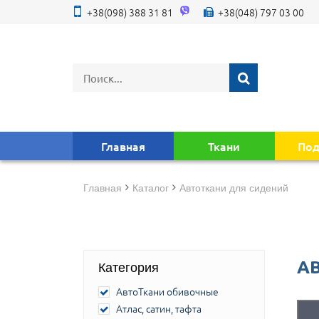
+38(098) 388 31 81
+38(048) 797 03 00
Главная
Ткани
Под
Главная
Каталог
Автоткани для сидений
А
Категория
АвтоТкани обивочные
Атлас, сатин, тафта