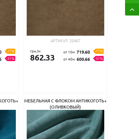
АРТИКУЛ:
20467
-17%
грн./м
-17%
0
719.60
от 10м
862.33
-31%
-31%
6
600.66
от 40м
КОГОТЬ+
МЕБЕЛЬНАЯ С ФЛОКОМ АНТИКОГОТЬ+
(ОЛИВКОВЫЙ)