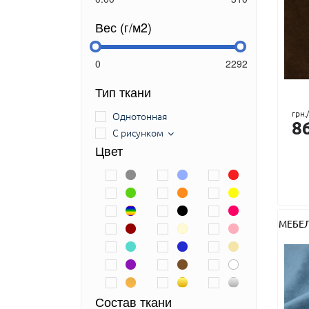
Полоски
Предметы
Вес (г/м2)
Растения (кроме цветов)
Рептилия
Рогожка
Точки
Тип ткани
Турецкие огурцы
грн.
Однотонная
Узоры
8
С рисунком
Укр. Пиксель
Цвет
Фигуры
Цветы
МЕБЕ
Состав ткани