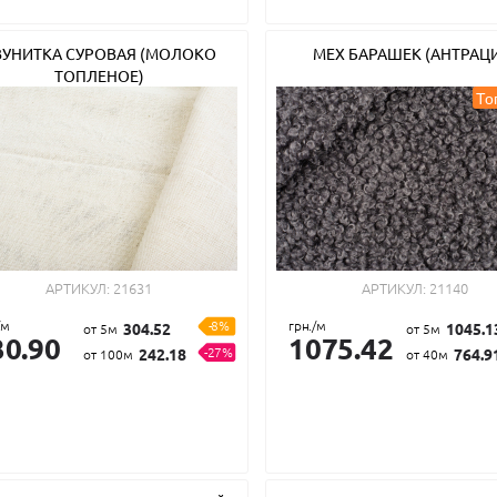
ВУНИТКА СУРОВАЯ (МОЛОКО
МЕХ БАРАШЕК (АНТРАЦ
ТОПЛЕНОЕ)
То
АРТИКУЛ:
21631
АРТИКУЛ:
21140
/м
-8%
грн./м
304.52
1045.1
от 5м
от 5м
30.90
1075.42
-27%
242.18
764.9
от 100м
от 40м