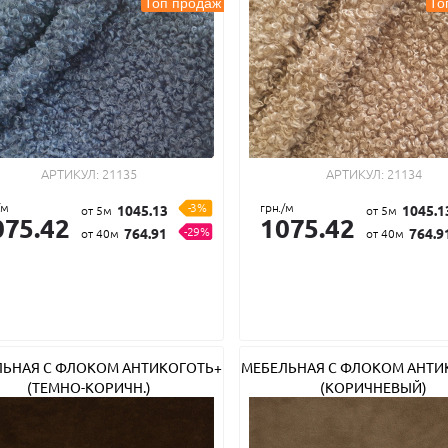
Топ продаж
То
АРТИКУЛ:
21135
АРТИКУЛ:
21134
/м
-3%
грн./м
1045.13
1045.1
от 5м
от 5м
075.42
1075.42
-29%
764.91
764.9
от 40м
от 40м
ЛЬНАЯ С ФЛОКОМ АНТИКОГОТЬ+
МЕБЕЛЬНАЯ С ФЛОКОМ АНТИ
(ТЕМНО-КОРИЧН.)
(КОРИЧНЕВЫЙ)