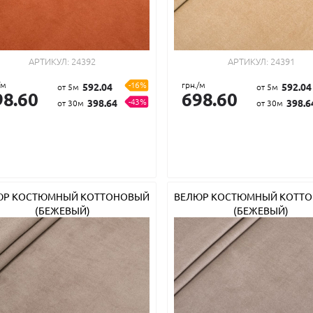
АРТИКУЛ:
24392
АРТИКУЛ:
24391
/м
-16%
грн./м
592.04
592.04
от 5м
от 5м
98.60
698.60
-43%
398.64
398.6
от 30м
от 30м
ЮР КОСТЮМНЫЙ КОТТОНОВЫЙ
ВЕЛЮР КОСТЮМНЫЙ КОТТ
(БЕЖЕВЫЙ)
(БЕЖЕВЫЙ)