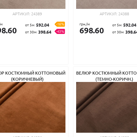
АРТИКУЛ:
24389
АРТИКУЛ:
24388
/м
-16%
грн./м
592.04
592.04
от 5м
от 5м
98.60
698.60
-43%
398.64
398.6
от 30м
от 30м
ЮР КОСТЮМНЫЙ КОТТОНОВЫЙ
ВЕЛЮР КОСТЮМНЫЙ КОТТ
(КОРИЧНЕВЫЙ)
(ТЕМНО-КОРИЧН.)