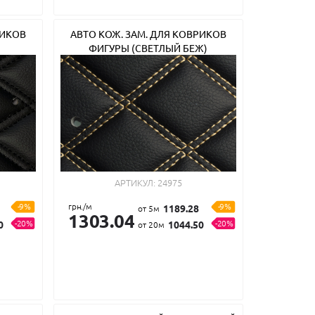
РИКОВ
АВТО КОЖ. ЗАМ. ДЛЯ КОВРИКОВ
ФИГУРЫ (СВЕТЛЫЙ БЕЖ)
АРТИКУЛ:
24975
-9%
грн./м
-9%
1189.28
от 5м
1303.04
-20%
-20%
0
1044.50
от 20м