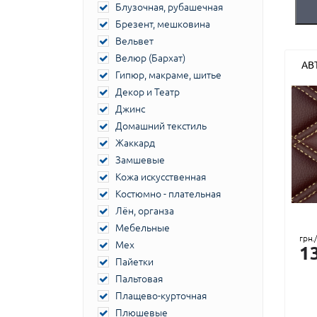
Блузочная, рубашечная
Брезент, мешковина
Вельвет
Велюр (Бархат)
АВ
Гипюр, макраме, шитье
Декор и Театр
Джинс
Домашний текстиль
Жаккард
Замшевые
Кожа искусственная
Костюмно - плательная
Лён, органза
Мебельные
грн.
Мех
1
Пайетки
Пальтовая
Плащево-курточная
Плюшевые