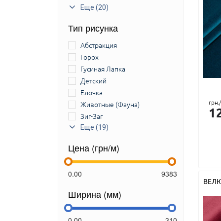
Еще (20)
Тип рисунка
Абстракция
Горох
Гусиная Лапка
Детский
Елочка
грн.
Животные (Фауна)
1
Зиг-Заг
Камуфляж
Еще (19)
Клетка
Цена (грн/м)
Леопард или Тигр
Лица
Мозаика
ВЕЛ
Мраморный
Ширина (мм)
Мультикам
Неопределенный