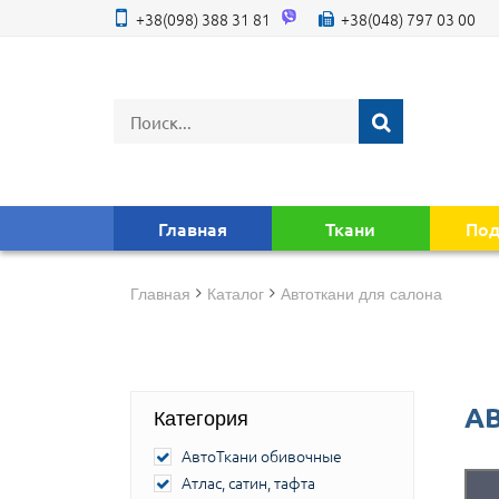
+38(098) 388 31 81
+38(048) 797 03 00
Главная
Ткани
Под
Главная
Каталог
Автоткани для салона
А
Категория
АвтоТкани обивочные
Атлас, сатин, тафта