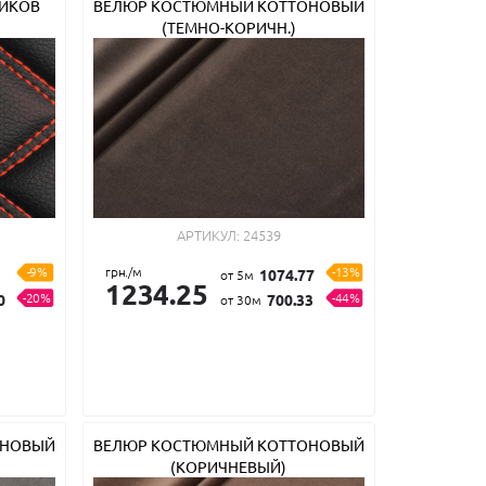
РИКОВ
ВЕЛЮР КОСТЮМНЫЙ КОТТОНОВЫЙ
(ТЕМНО-КОРИЧН.)
АРТИКУЛ:
24539
-9%
грн./м
-13%
1074.77
от 5м
1234.25
-20%
-44%
0
700.33
от 30м
ОНОВЫЙ
ВЕЛЮР КОСТЮМНЫЙ КОТТОНОВЫЙ
(КОРИЧНЕВЫЙ)