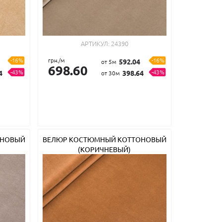
АРТИКУЛ:
24390
-16%
грн./м
-16%
592.04
от 5м
698.60
-43%
-43%
4
398.64
от 30м
ОНОВЫЙ
ВЕЛЮР КОСТЮМНЫЙ КОТТОНОВЫЙ
(КОРИЧНЕВЫЙ)