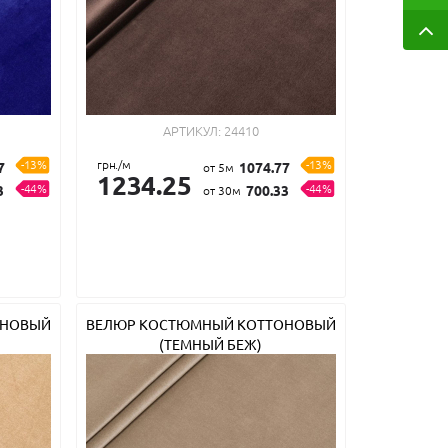
АРТИКУЛ:
24410
-13%
грн./м
-13%
7
1074.77
от 5м
1234.25
-44%
-44%
3
700.33
от 30м
ОНОВЫЙ
ВЕЛЮР КОСТЮМНЫЙ КОТТОНОВЫЙ
(ТЕМНЫЙ БЕЖ)