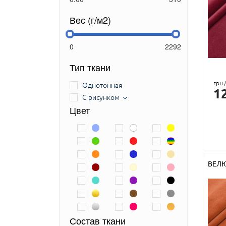
Полоски
Предметы
Вес (г/м2)
Растения (кроме цветов)
Рептилия
Рогожка
Точки
Тип ткани
Турецкие огурцы
грн.
Однотонная
Узоры
1
С рисунком
Укр. Пиксель
Цвет
Фигуры
Цветы
ВЕЛ
Состав ткани