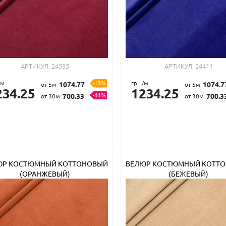
АРТИКУЛ:
24535
АРТИКУЛ:
24411
/м
-13%
грн./м
1074.77
1074.7
от 5м
от 5м
234.25
1234.25
-44%
700.33
700.3
от 30м
от 30м
ЮР КОСТЮМНЫЙ КОТТОНОВЫЙ
ВЕЛЮР КОСТЮМНЫЙ КОТТ
(ОРАНЖЕВЫЙ)
(БЕЖЕВЫЙ)