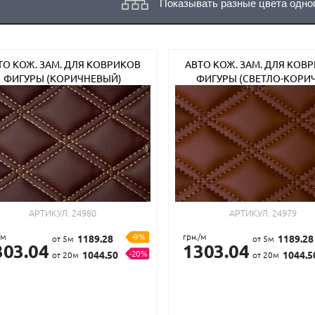
Показывать разные цвета одно
ТО КОЖ. ЗАМ. ДЛЯ КОВРИКОВ
АВТО КОЖ. ЗАМ. ДЛЯ КОВ
ФИГУРЫ (КОРИЧНЕВЫЙ)
ФИГУРЫ (СВЕТЛО-КОРИЧ
АРТИКУЛ:
24980
АРТИКУЛ:
24979
/м
-9%
грн./м
1189.28
1189.28
от 5м
от 5м
303.04
1303.04
-20%
1044.50
1044.5
от 20м
от 20м