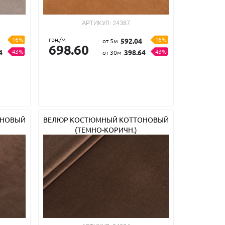
АРТИКУЛ:
24387
-16%
грн./м
-16%
592.04
от 5м
698.60
-43%
-43%
4
398.64
от 30м
ОНОВЫЙ
ВЕЛЮР КОСТЮМНЫЙ КОТТОНОВЫЙ
(ТЕМНО-КОРИЧН.)