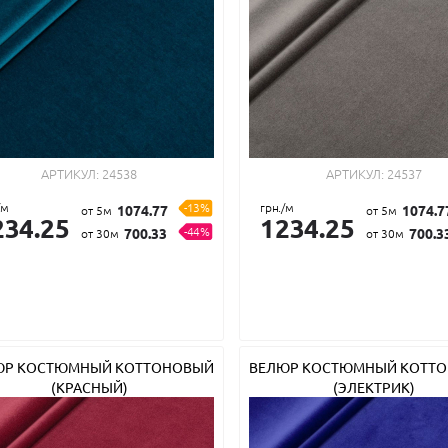
АРТИКУЛ:
24538
АРТИКУЛ:
24537
/м
-13%
грн./м
1074.77
1074.7
от 5м
от 5м
234.25
1234.25
-44%
700.33
700.3
от 30м
от 30м
ЮР КОСТЮМНЫЙ КОТТОНОВЫЙ
ВЕЛЮР КОСТЮМНЫЙ КОТТ
(КРАСНЫЙ)
(ЭЛЕКТРИК)