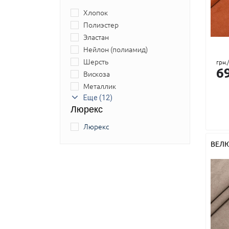
Хлопок
Полиэстер
Эластан
Нейлон (полиамид)
Шерсть
грн.
6
Вискоза
Металлик
Лен
Еще (12)
Люрекс
Акрил
Полиуретан
Люрекс
Полиэфир
ВЕЛ
Шелк
Мех или перья натуральные
Джут
ПВХ (ПолиВинилХлорид)
Полипропилен
Спандекс
Крапива