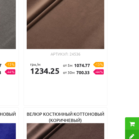
АРТИКУЛ:
24536
-13%
грн./м
-13%
7
1074.77
от 5м
1234.25
-44%
-44%
3
700.33
от 30м
ОНОВЫЙ
ВЕЛЮР КОСТЮМНЫЙ КОТТОНОВЫЙ
(КОРИЧНЕВЫЙ)