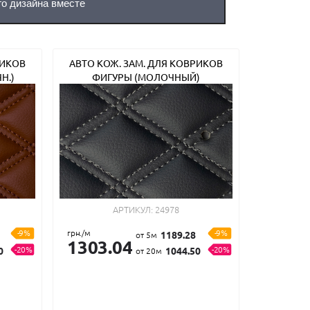
го дизайна вместе
РИКОВ
АВТО КОЖ. ЗАМ. ДЛЯ КОВРИКОВ
Н.)
ФИГУРЫ (МОЛОЧНЫЙ)
АРТИКУЛ:
24978
-9%
грн./м
-9%
1189.28
от 5м
1303.04
-20%
-20%
0
1044.50
от 20м