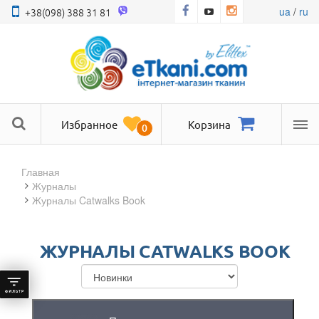
ua
/
ru
+38(098) 388 31 81
Избранное
Корзина
0
Ме
Главная
журналы
Журналы Catwalks Book
ЖУРНАЛЫ CATWALKS BOOK