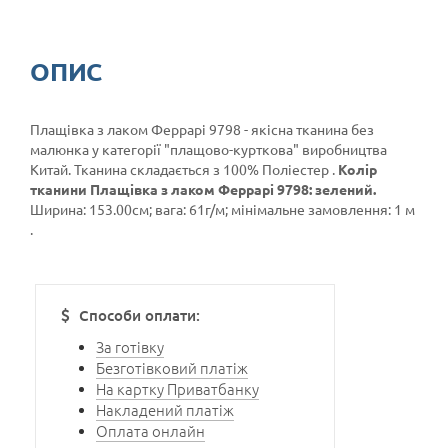
ОПИС
Плащівка з лаком Феррарі 9798 - якісна тканина без
малюнка у категорії
"плащово-курткова"
виробництва
Китай. Тканина складається з 100% Поліестер .
Колір
тканини Плащівка з лаком Феррарі 9798: зелений.
Ширина: 153.00см; вага: 61г/м; мінімальне замовлення: 1 м
.
Способи оплати:
За готівку
Безготівковий платіж
На картку Приватбанку
Накладений платіж
Оплата онлайн