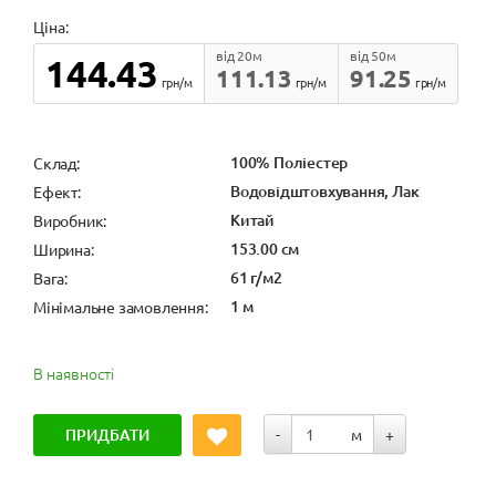
Ціна:
від 20м
від 50м
144.43
111.13
91.25
грн/м
грн/м
грн/м
100% Поліестер
Cклад:
Водовідштовхування, Лак
Ефект:
Китай
Виробник:
153.00 см
Ширина:
61 г/м2
Вага:
1 м
Мінімальне замовлення:
В наявності
ПРИДБАТИ
-
м
+