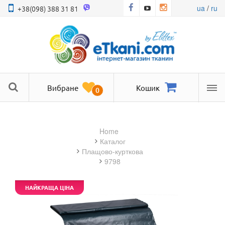
ua
/
ru
+38(098) 388 31 81
Вибране
Кошик
0
Ме
Home
Каталог
плащово-курткова
9798
НАЙКРАЩА ЦІНА