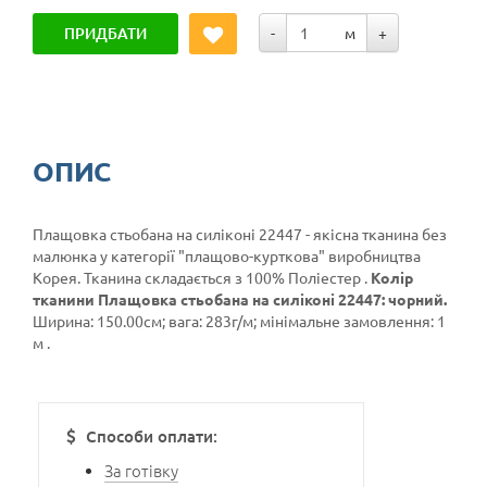
ПРИДБАТИ
-
м
+
ОПИС
Плащовка стьобана на силіконі 22447 - якісна тканина без
малюнка у категорії
"плащово-курткова"
виробництва
Корея. Тканина складається з 100% Поліестер .
Колір
тканини Плащовка стьобана на силіконі 22447: чорний.
Ширина: 150.00см; вага: 283г/м; мінімальне замовлення: 1
м .
Способи оплати:
За готівку