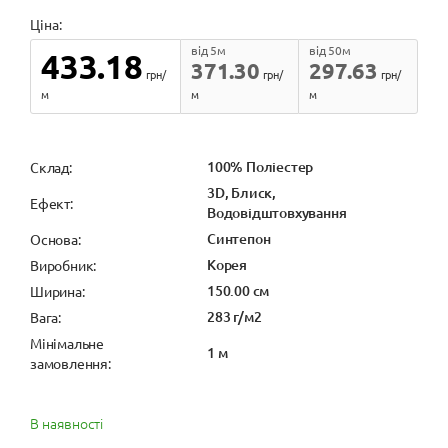
Ціна:
від 5м
від 50м
433.18
371.30
297.63
грн/
грн/
грн/
м
м
м
100% Поліестер
Cклад:
3D, Блиск,
Ефект:
Водовідштовхування
Синтепон
Основа:
Корея
Виробник:
150.00 см
Ширина:
283 г/м2
Вага:
Мінімальне
1 м
замовлення:
В наявності