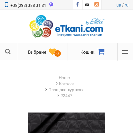
ua
/
ru
+38(098) 388 31 81
Вибране
Кошик
0
Ме
Home
Каталог
плащово-курткова
22447