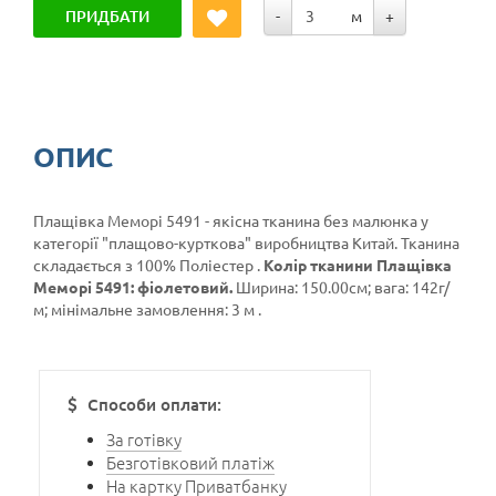
ПРИДБАТИ
-
м
+
ОПИС
Плащівка Меморі 5491 - якісна тканина без малюнка у
категорії
"плащово-курткова"
виробництва Китай. Тканина
складається з 100% Поліестер .
Колір тканини Плащівка
Меморі 5491: фіолетовий.
Ширина: 150.00см; вага: 142г/
м; мінімальне замовлення: 3 м .
Способи оплати:
За готівку
Безготівковий платіж
На картку Приватбанку