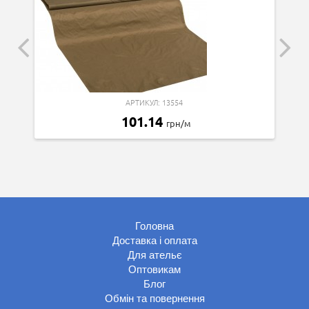
АРТИКУЛ: 13554
101.14
грн/м
Головна
Доставка і оплата
Для ательє
Оптовикам
Блог
Обмін та повернення