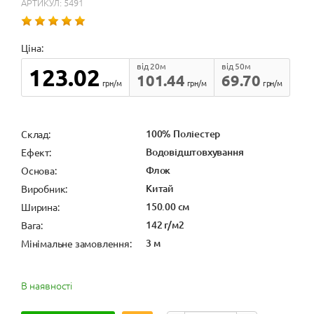
АРТИКУЛ: 5491
Ціна:
від 20м
від 50м
123.02
101.44
69.70
грн/м
грн/м
грн/м
100% Поліестер
Cклад:
Водовідштовхування
Ефект:
Флок
Основа:
Китай
Виробник:
150.00 см
Ширина:
142 г/м2
Вага:
3 м
Мінімальне замовлення:
В наявності