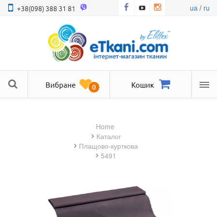
ua
/
ru
+38(098) 388 31 81
Вибране
Кошик
0
Ме
Home
Каталог
плащово-курткова
5491