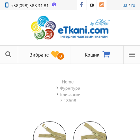
ua
/
ru
+38(098) 388 31 81
Вибране
Кошик
0
Ме
Home
фурнітура
блискавки
13508