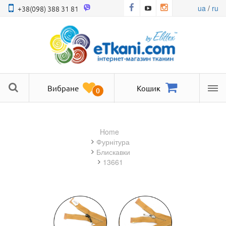
ua
/
ru
+38(098) 388 31 81
Вибране
Кошик
0
Ме
Home
фурнітура
блискавки
13661