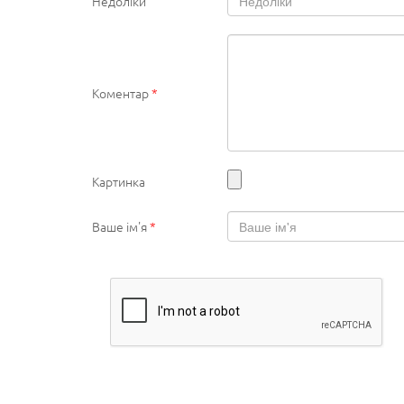
Недоліки
Коментар
*
Картинка
Ваше ім'я
*