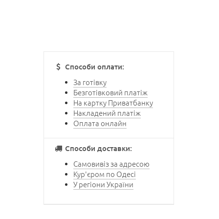
Способи оплати:
За готівку
Безготівковий платіж
На картку Приватбанку
Накладений платіж
Оплата онлайн
Способи доставки:
Самовивіз за адресою
Кур'єром по Одесі
У регіони України