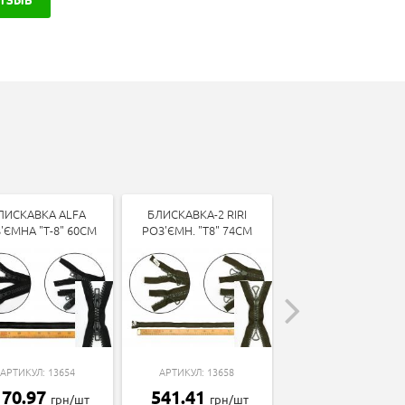
ЛИСКАВКА ALFA
БЛИСКАВКА-2 RIRI
БЛИСКАВКА РОЗ'Є
'ЄМНА "Т-8" 60СМ
РОЗ'ЄМН. "Т8" 74СМ
"СПІРАЛЬ-5" 41СМ
АРТИКУЛ: 13654
АРТИКУЛ: 13658
АРТИКУЛ: 13279
170.97
541.41
30.42
грн/шт
грн/шт
грн/шт