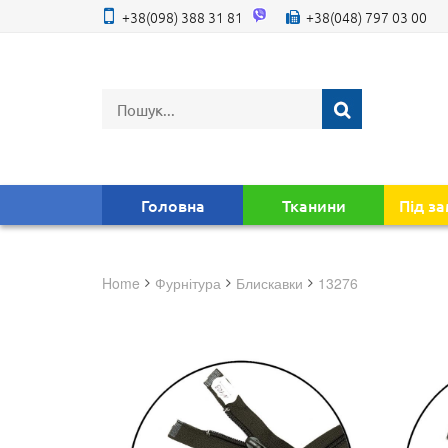
+38(098) 388 31 81
+38(048) 797 03 00
Головна
Тканини
Під з
Home
фурнітура
блискавки
13276