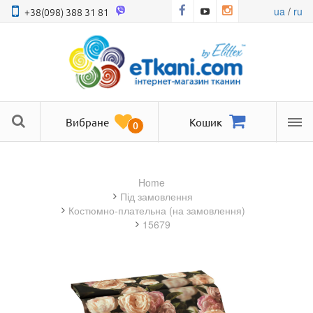
ua
/
ru
+38(098) 388 31 81
Вибране
Кошик
0
Ме
Home
під замовлення
костюмно-плательна (на замовлення)
15679