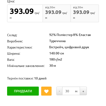
Ціна:
від 30м
від 30м
393.09
393.09
393.09
грн/
грн/
грн/
м
м
м
92% Поліестер 8% Еластан
Cклад:
Туреччина
Виробник:
Бістрейч, цифровий друк
Характеристики:
140.00 см
Ширина:
180 г/м2
Вага:
30 м
Мінімальне замовлення:
Термін поставки:
10 дней
ПРИДБАТИ
-
м
+