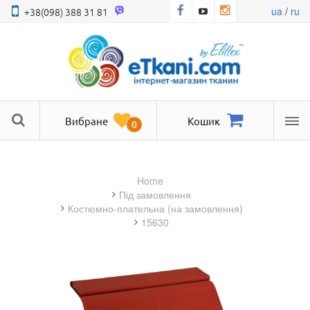
ua
/
ru
+38(098) 388 31 81
Вибране
Кошик
0
Ме
Home
під замовлення
костюмно-плательна (на замовлення)
15630