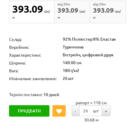
від 30м
від 30м
393.09
393.09
393.09
грн/
грн/
грн/
м
м
м
92% Поліестер 8% Еластан
Cклад:
Туреччина
Виробник:
Бістрейч, цифровий друк
Характеристики:
140.00 см
Ширина:
180 г/м2
Вага:
26 шт
Мінімальне замовлення:
Термін поставки:
10 дней
рапорт = 118 см
ПРИДБАТИ
-
шт
+
30.68 м