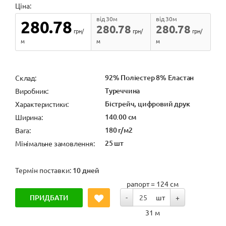
Ціна:
від 30м
від 30м
280.78
280.78
280.78
грн/
грн/
грн/
м
м
м
92% Поліестер 8% Еластан
Cклад:
Туреччина
Виробник:
Бістрейч, цифровий друк
Характеристики:
140.00 см
Ширина:
180 г/м2
Вага:
25 шт
Мінімальне замовлення:
Термін поставки:
10 дней
рапорт = 124 см
ПРИДБАТИ
-
шт
+
31 м