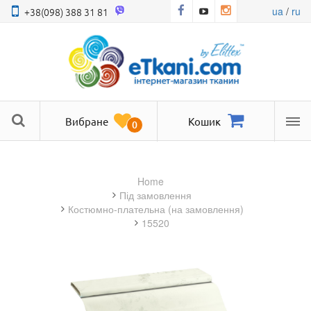
ua
/
ru
+38(098) 388 31 81
Вибране
Кошик
0
Ме
Home
під замовлення
костюмно-плательна (на замовлення)
15520