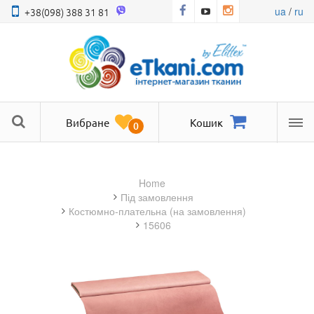
ua
/
ru
+38(098) 388 31 81
Вибране
Кошик
0
Ме
Home
під замовлення
костюмно-плательна (на замовлення)
15606