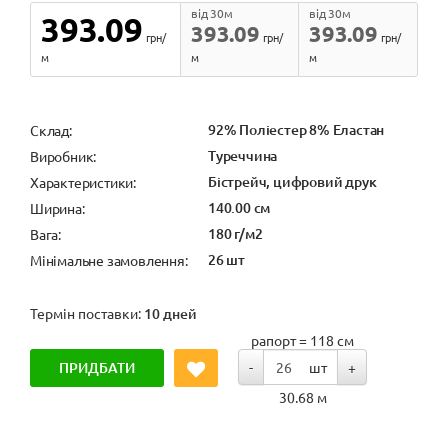
від 30м
від 30м
393.09
393.09
393.09
грн/
грн/
грн/
м
м
м
92% Поліестер 8% Еластан
Cклад:
Туреччина
Виробник:
Бістрейч, цифровий друк
Характеристики:
140.00 см
Ширина:
180 г/м2
Вага:
26 шт
Мінімальне замовлення:
Термін поставки:
10 дней
рапорт = 118 см
ПРИДБАТИ
-
шт
+
30.68 м