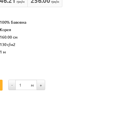
46.21
256.00
грн/м
грн/м
100% Бавовна
Корея
160.00 см
130 г/м2
1 м
-
м
+