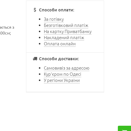
Способи оплати:
За готівку
Безготівковий платіж
ється з
На картку Приватбанку
.00см;
Накладений платіж
Оплата онлайн
Способи доставки:
Самовивіз за адресою
Кур'єром по Одесі
У регіони України