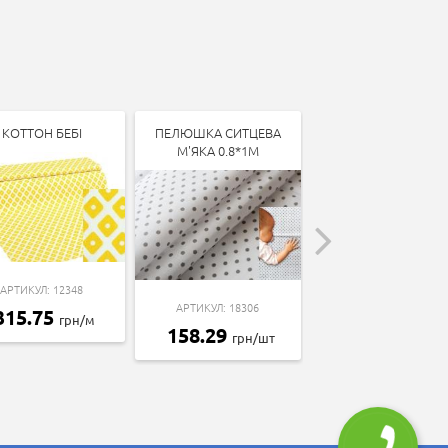
КОТТОН БЕБІ
ПЕЛЮШКА СИТЦЕВА
КОТТОН БЕБІ
М'ЯКА 0.8*1М
АРТИКУЛ: 12348
АРТИКУЛ: 13338
АРТИКУЛ: 18306
315.75
315.75
грн/м
грн/м
158.29
грн/шт