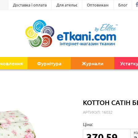
Доставка і оплата
Для ательє
Оптовикам
Блог
амовлення
Фурнітура
Журнали
Устатк
КОТТОН САТІН Б
АРТИКУЛ: 16032
Ціна:
ві
370.59