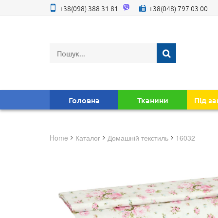
+38(098) 388 31 81
+38(048) 797 03 00
Головна
Тканини
Під з
Home
Каталог
домашній текстиль
16032