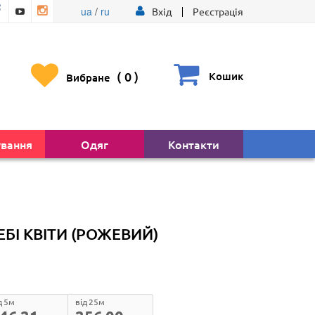
ua
/
ru
Вхід
Реєстрація
(
0
)
Кошик
Вибране
ування
Одяг
Контакти
ЕБІ КВІТИ (РОЖЕВИЙ)
д 5м
від 25м