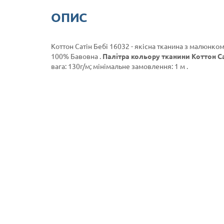
ОПИС
Коттон Сатін Бебі 16032 - якісна тканина з малюнком
100% Бавовна .
Палітра кольору тканини Коттон Са
вага: 130г/м; мінімальне замовлення: 1 м .