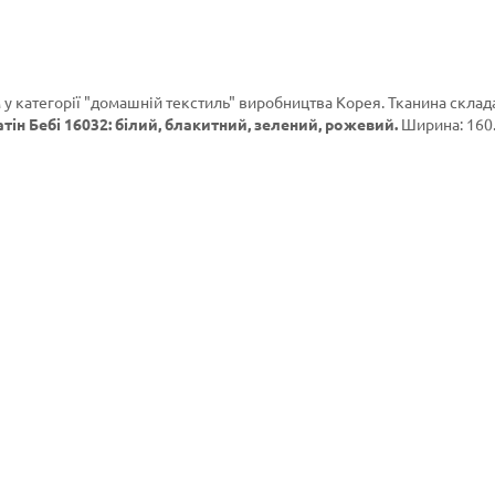
 у категорії
"домашній текстиль"
виробництва Корея. Тканина склада
тін Бебі 16032: білий, блакитний, зелений, рожевий.
Ширина: 160