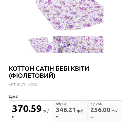
КОТТОН САТІН БЕБІ КВІТИ
(ФІОЛЕТОВИЙ)
АРТИКУЛ: 16030
Ціна:
від 5м
від 25м
370.59
346.21
256.00
грн/
грн/
грн/
м
м
м