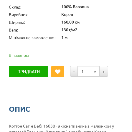
100% Бавовна
Cклад:
Корея
Виробник:
160.00 см
Ширина:
130 г/м2
Вага:
1 м
Мінімальне замовлення:
В наявності
ПРИДБАТИ
-
м
+
ОПИС
Коттон Сатін Бебі 16030 - якісна тканина з малюнком у
категорії
"домашній текстиль"
виробництва Корея.