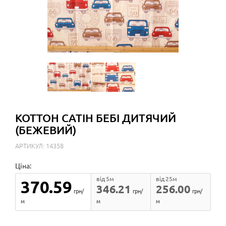
КОТТОН САТІН БЕБІ ДИТЯЧИЙ
(БЕЖЕВИЙ)
АРТИКУЛ: 14358
Ціна:
від 5м
від 25м
370.59
346.21
256.00
грн/
грн/
грн/
м
м
м