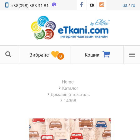
ua
/
ru
+38(098) 388 31 81
Вибране
Кошик
0
Ме
Home
Каталог
домашній текстиль
14358