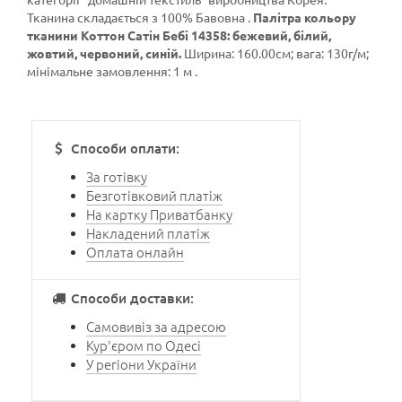
Тканина складається з 100% Бавовна .
Палітра кольору
тканини Коттон Сатін Бебі 14358: бежевий, білий,
жовтий, червоний, синій.
Ширина: 160.00см; вага: 130г/м;
мінімальне замовлення: 1 м .
Способи оплати:
За готівку
Безготівковий платіж
На картку Приватбанку
Накладений платіж
Оплата онлайн
Способи доставки:
Самовивіз за адресою
Кур'єром по Одесі
У регіони України