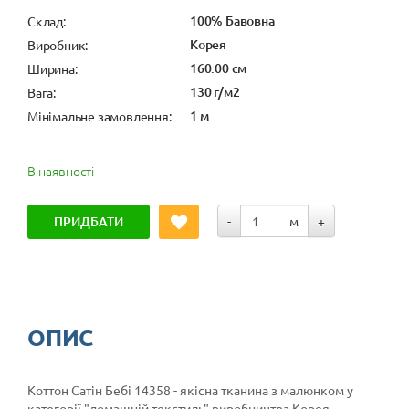
100% Бавовна
Cклад:
Корея
Виробник:
160.00 см
Ширина:
130 г/м2
Вага:
1 м
Мінімальне замовлення:
В наявності
ПРИДБАТИ
-
м
+
ОПИС
Коттон Сатін Бебі 14358 - якісна тканина з малюнком у
категорії
"домашній текстиль"
виробництва Корея.