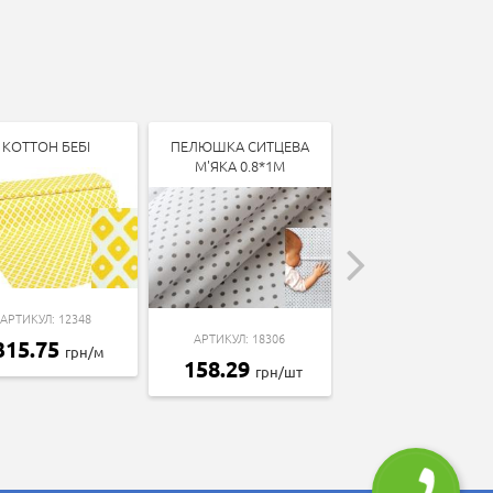
КОТТОН БЕБІ
ПЕЛЮШКА СИТЦЕВА
КОТТОН БЕБІ
М'ЯКА 0.8*1М
АРТИКУЛ: 12348
АРТИКУЛ: 13338
АРТИКУЛ: 18306
315.75
315.75
грн/м
грн/м
158.29
грн/шт