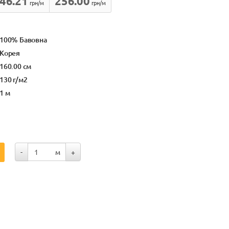
46.21
256.00
грн/м
грн/м
100% Бавовна
Корея
160.00 см
130 г/м2
1 м
-
м
+