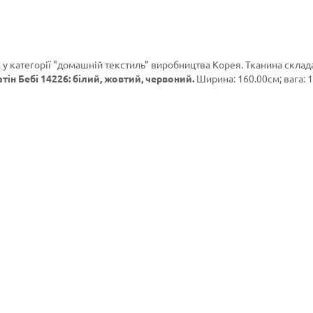
 у категорії
"домашній текстиль"
виробництва Корея. Тканина склада
тін Бебі 14226: білий, жовтий, червоний.
Ширина: 160.00см; вага: 1