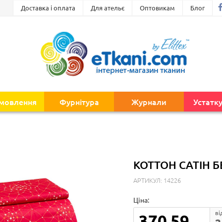
Доставка і оплата
Для ательє
Оптовикам
Блог
амовлення
Фурнітура
Журнали
Устатк
КОТТОН САТІН Б
АРТИКУЛ: 14226
Ціна:
ві
370.59