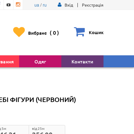
ua
/
ru
Вхід
Реєстрація
(
0
)
Кошик
Вибране
ування
Одяг
Контакти
ЕБІ ФІГУРИ (ЧЕРВОНИЙ)
д 5м
від 25м