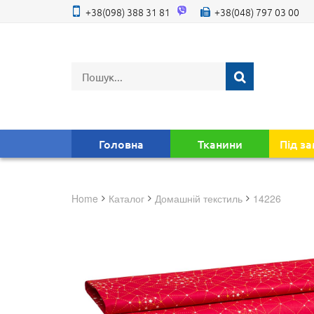
+38(098) 388 31 81
+38(048) 797 03 00
Головна
Тканини
Під з
Home
Каталог
домашній текстиль
14226