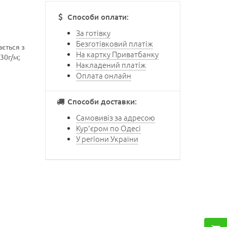
Способи оплати:
За готівку
Безготівковий платіж
ється з
На картку Приватбанку
30г/м;
Накладений платіж
Оплата онлайн
Способи доставки:
Самовивіз за адресою
Кур'єром по Одесі
У регіони України