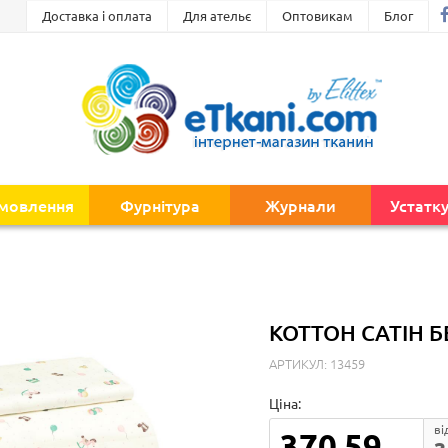
Доставка і оплата
Для ательє
Оптовикам
Блог
амовлення
Фурнітура
Журнали
Устатк
КОТТОН САТІН 
АРТИКУЛ: 13459
Ціна:
ві
370.59