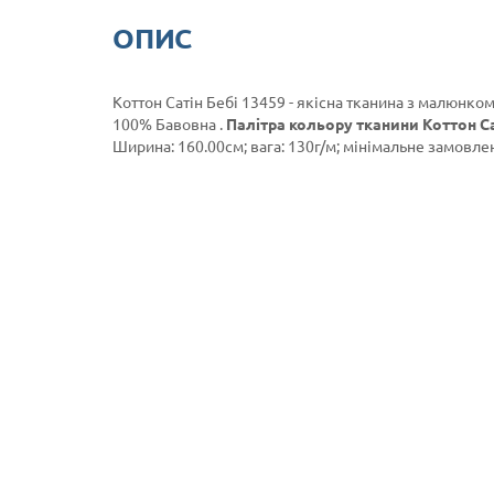
ОПИС
Коттон Сатін Бебі 13459 - якісна тканина з малюнком
100% Бавовна .
Палітра кольору тканини Коттон Са
Ширина: 160.00см; вага: 130г/м; мінімальне замовленн