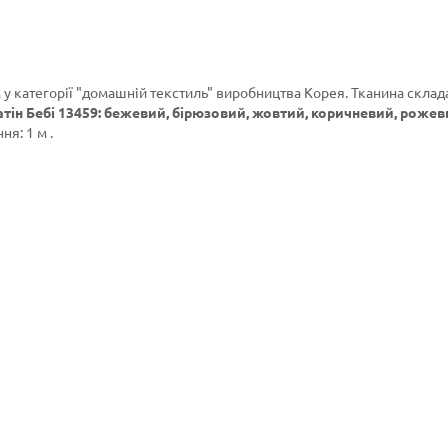
 у категорії
"домашній текстиль"
виробництва Корея. Тканина склада
тін Бебі 13459: бежевий, бірюзовий, жовтий, коричневий, рожев
я: 1 м .