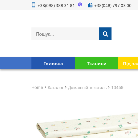
+38(098) 388 31 81
+38(048) 797 03 00
Головна
Тканини
Під з
Home
Каталог
домашній текстиль
13459