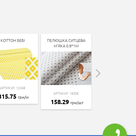
КОТТОН БЕБІ
ПЕЛЮШКА СИТЦЕВА
КОТТОН БЕБІ
М'ЯКА 0.8*1М
АРТИКУЛ: 12348
АРТИКУЛ: 13338
АРТИКУЛ: 18306
315.75
315.75
грн/м
грн/м
158.29
грн/шт