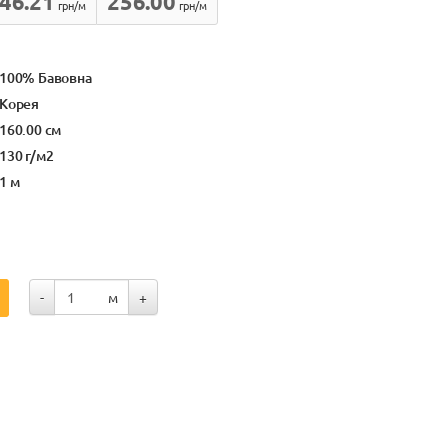
46.21
256.00
грн/м
грн/м
100% Бавовна
Корея
160.00 см
130 г/м2
1 м
-
м
+