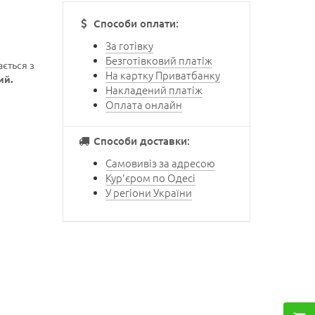
Способи оплати:
За готівку
Безготівковий платіж
ється з
На картку Приватбанку
ий.
Накладений платіж
Оплата онлайн
Способи доставки:
Самовивіз за адресою
Кур'єром по Одесі
У регіони України