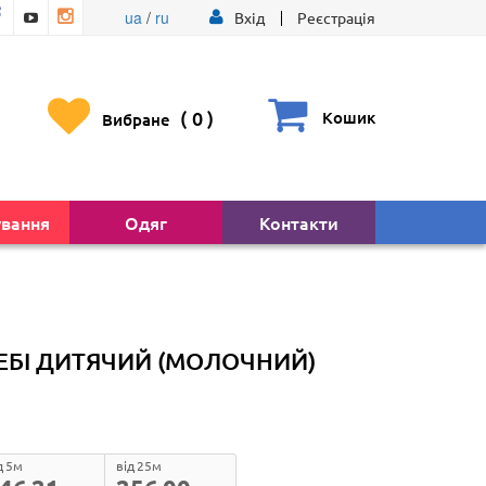
ua
/
ru
Вхід
Реєстрація
(
0
)
Кошик
Вибране
ування
Одяг
Контакти
БЕБІ ДИТЯЧИЙ (МОЛОЧНИЙ)
д 5м
від 25м