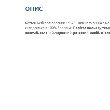
ОПИС
Коттон Бебі полірований 14370 - якісна тканина з м
складається з 100% Бавовна .
Палітра кольору ткан
жовтий, зелений, червоний, рожевий, синій, фіол