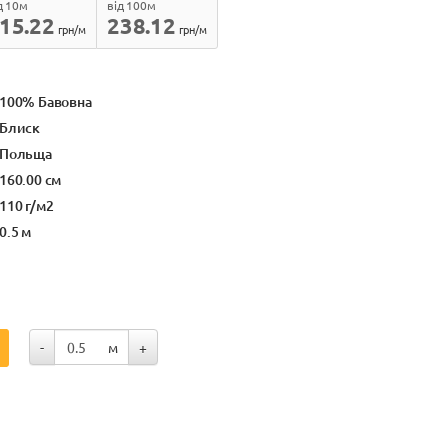
д 10м
від 100м
15.22
238.12
грн/м
грн/м
100% Бавовна
Блиск
Польща
160.00 см
110 г/м2
0.5 м
-
м
+