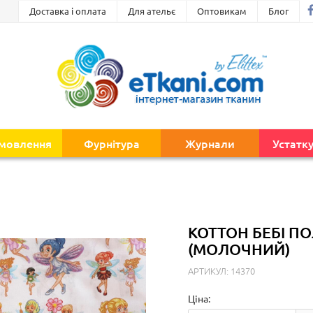
Доставка і оплата
Для ательє
Оптовикам
Блог
амовлення
Фурнітура
Журнали
Устатк
КОТТОН БЕБІ П
(МОЛОЧНИЙ)
АРТИКУЛ: 14370
Ціна: