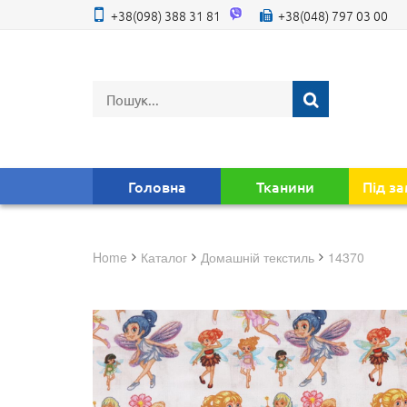
+38(098) 388 31 81
+38(048) 797 03 00
Головна
Тканини
Під з
Home
Каталог
домашній текстиль
14370