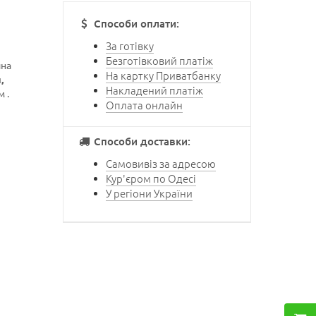
Способи оплати:
За готівку
Безготівковий платіж
ина
На картку Приватбанку
,
Накладений платіж
 .
Оплата онлайн
Способи доставки:
Самовивіз за адресою
Кур'єром по Одесі
У регіони України