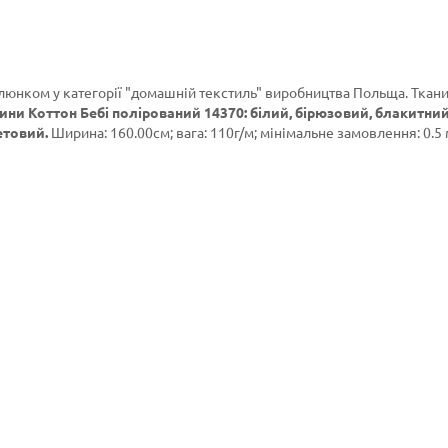
алюнком у категорії
"домашній текстиль"
виробництва Польща. Ткан
ини Коттон Бебі полірований 14370: білий, бірюзовий, блакитний
етовий.
Ширина: 160.00см; вага: 110г/м; мінімальне замовлення: 0.5 м