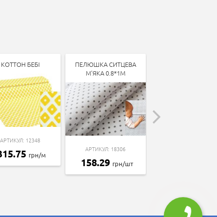
КОТТОН БЕБІ
ПЕЛЮШКА СИТЦЕВА
КОТТОН БЕБІ
М'ЯКА 0.8*1М
АРТИКУЛ: 12348
АРТИКУЛ: 13338
АРТИКУЛ: 18306
315.75
315.75
грн/м
грн/м
158.29
грн/шт